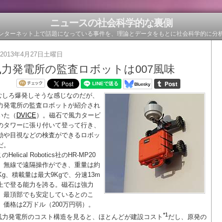
ニュースの社会科学的な裏側
ンターネット上で話題になっている事件を、理論とデータをもとに社会科学的に分
2013年4月27日土曜日
風力発電所の監査ロボットは007風味
むしろ爆発しそうな感じなのだが、
力発電所の監査ロボットが紹介され
いた（
DVICE
）。磁石で風力タービ
のタワーに張り付いて登って行き、
動や目視などの検査ができるロボッ
だ。
のHelical Robotics社のHR-MP20
、無線で遠隔操作ができ、重量は約
9Kg、積載量は最大9Kgで、分速13m
上で登る能力を誇る。磁石は強力
、最頂部でも安定しているとのこ
。価格は2万ドル（200万円弱）。
*1
風力発電所のコスト構造を見ると、ほとんどが建設コスト
だし、原発の