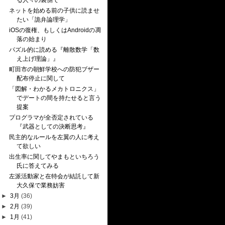
る人々の裏側で
ネットを始める前の子供に読ませ
たい「詭弁論理学」
iOSの復権、もしくはAndroidの凋
落の始まり
パズル的に読める『離散数学「数
え上げ理論」』
町田市の朝鮮学校への防犯ブザー
配布停止に関して
「図解・わかるメカトロニクス」
でデートの間を持たせると言う
提案
プログラマが全否定されている
『武器としての決断思考』
民主的なルールを左翼の人に考え
て欲しい
出生率に関してやまもといちろう
氏に答えてみる
左派活動家と在特会が結託して新
大久保で業務妨害
►
3月
(36)
►
2月
(39)
►
1月
(41)