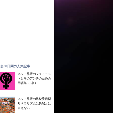
去30日間の人気記事
ネット界隈のフェミニス
トとそのアンチのための
用語集（β版）
ネット界隈の風紀委員型
リベラリズムは異端とは
言えない