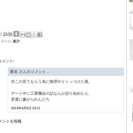
刻:
23:55
ラベル:
書評
 コメント:
匿名 さんのコメント...
何この見てもらう為に無理やりくっつけた感。
デート中に工業機会の話なんか語り始めたら、
普通に嫌がられんだろ
2013年4月6日 23:11
メントを投稿