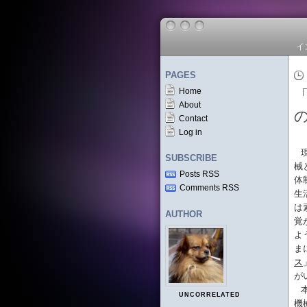
イ
PAGES
Home
About
Contact
Log in
SUBSCRIBE
械
Posts RSS
体
Comments RSS
生
は
AUTHOR
覚
よ
ま
ス
が
UNCORRELATED
機