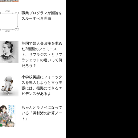
職業プログラマが圏論を
スルーすべき理由
英国で婦人参政権を求め
た2種類のフェミニス
ト、サフラジストとサフ
ラジェットの違いって何
だろう？
小学校英語にフォニック
スを導入しようと言う主
張には、根拠にできるエ
ビデンスがあるよ
ちゃんとラノベになって
いる「浜村渚の計算ノー
ト」