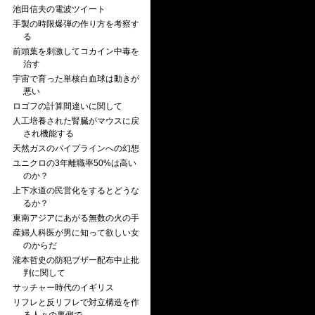
池田信夫の電波ツイート
手製の時限爆弾の作り方を考察す
る
前頭葉を刺激してコカイン中毒を
治す
宇宙で育った単核白血球は動きが
悪い
ロゴフの計算間違いに関して
人工培養された腎臓がマウスに戻
され機能する
天然ガスのパイプラインへの幻想
ユニクロの3年離職率50%は高い
のか？
上下水道の民営化をするとどうな
るか？
東南アジアにあがる無数の火の手
産婦人科医が男に知って欲しい女
のからだ
瀧本哲史の防犯ブザー配布中止批
判に関して
サッチャー時代のイギリス
リフレと反リフレで対立構造を作