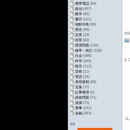
携帯電話
(94)
政治
(457)
数学
(45)
書評
(221)
朝鮮半島
(60)
歴史
(96)
時
災害
(19)
犯罪
(82)
環境問題
(136)
確率・統計
(158)
社会
(586)
1
科学
(165)
航空
(112)
芸術
(11)
英語
(24)
表現規制
(99)
言葉
(17)
記事整理
(5)
財政問題
(71)
資源
(72)
軍事
(101)
金融
(263)
コ
AD