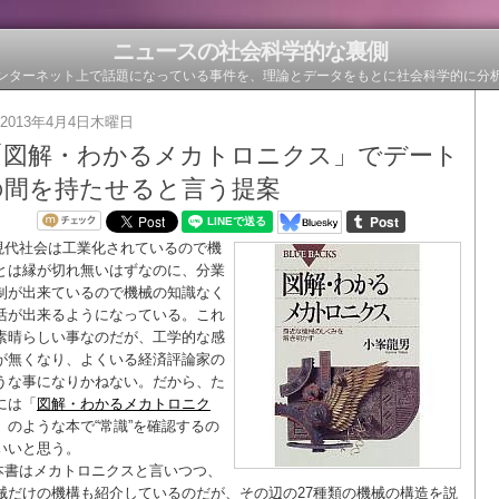
ニュースの社会科学的な裏側
ンターネット上で話題になっている事件を、理論とデータをもとに社会科学的に分
2013年4月4日木曜日
「図解・わかるメカトロニクス」でデート
の間を持たせると言う提案
現代社会は工業化されているので機
とは縁が切れ無いはずなのに、分業
制が出来ているので機械の知識なく
活が出来るようになっている。これ
素晴らしい事なのだが、工学的な感
が無くなり、よくいる経済評論家の
うな事になりかねない。だから、た
には「
図解・わかるメカトロニク
」のような本で“常識”を確認するの
いいと思う。
本書はメカトロニクスと言いつつ、
械だけの機構も紹介しているのだが、その辺の27種類の機械の構造を説