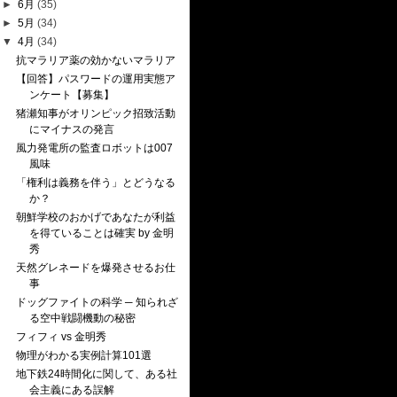
►
6月
(35)
►
5月
(34)
▼
4月
(34)
抗マラリア薬の効かないマラリア
【回答】パスワードの運用実態ア
ンケート【募集】
猪瀬知事がオリンピック招致活動
にマイナスの発言
風力発電所の監査ロボットは007
風味
「権利は義務を伴う」とどうなる
か？
朝鮮学校のおかげであなたが利益
を得ていることは確実 by 金明
秀
天然グレネードを爆発させるお仕
事
ドッグファイトの科学 ─ 知られざ
る空中戦闘機動の秘密
フィフィ vs 金明秀
物理がわかる実例計算101選
地下鉄24時間化に関して、ある社
会主義にある誤解