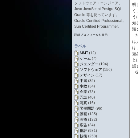
ソフトウェア・エンジニア。
明
Java JavaScript PostgreSQL
く
Oracle 等を使っています。
う
Oracle Certified Professional。
知
Sun Certified Programmer。
識
詳細プロフィールを表示
は
ラベル
は
MMT
(12)
遊
ゲーム
(7)
と
ジェンダー
(194)
話
ソフトウェア
(156)
デザイン
(17)
中国
(35)
事故
(34)
企業
(73)
冗談
(40)
写真
(16)
労働問題
(96)
動画
(135)
医療
(132)
広告
(34)
批評
(981)
技術
(258)