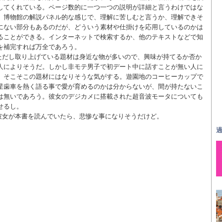
してくれている。ページ数的に一つ一つの説明が詳細と言うわけではな
、博物館の解説パネル的な感じで、理解に苦しむと言うか、理解できそ
にない部分もあるのだが、どういう素材や仕掛けを応用しているのかは
ることができる。インターネットで検索するか、他のテキストなどで知
を補完すれば万全であろう。
ただし取り上げている題材は身近な物が多いので、興味が持てるか否か
人によりそうだ。しかし非モテ男子で初デート中に話すことが無い人に
、そこそこの題材にはなりそうな気がする。遊園地のコーヒーカップで
星歯車を熱く語る事で愛が育めるのかは分からないが、間が持たないこ
は無いであろう。彼女のデジカメに搭載された超音波モータについても
せるし。
彼女が本書を読んでいたら、悲惨な事になりそうだけど。
過