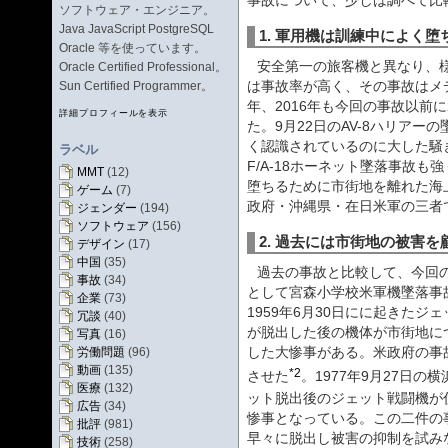
事故について、少しは調べて比
ソフトウェア・エンジニア。
Java JavaScript PostgreSQL
1. 軍用機は訓練中によく
Oracle 等を使っています。
安全第一の旅客機と異なり、
Oracle Certified Professional。
は事故率が高く、その事故はメ
Sun Certified Programmer。
年、2016年も今回の事故以前
詳細プロフィールを表示
た。9月22日のAV-8ハリア
く認識されているのに大した騒
ラベル
F/A-18ホーネット墜落事故
MMT
(12)
堕ちるために市街地を離れた海
ゲーム
(7)
政府・沖縄県・在日米軍の三者
ジェンダー
(194)
ソフトウェア
(156)
2. 過去には市街地の被害
デザイン
(17)
中国
(35)
過去の事故と比較して、今回
事故
(34)
として宮森小学校米軍機墜落事
企業
(73)
1959年6月30日にに起きた
冗談
(40)
が脱出した後の機体が市街地につ
写真
(16)
した大惨事がある。米政府の事
労働問題
(96)
動画
(135)
*2
させた
。1977年9月27日
医療
(132)
ット脱出後のジェット戦闘機が
広告
(34)
惨事となっている。この二件の
批評
(981)
早々に脱出し被害の抑制を試み
技術
(258)