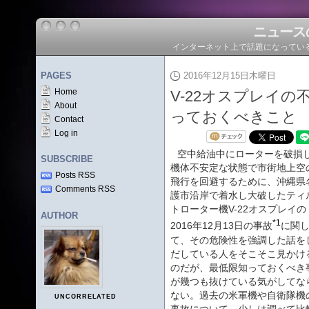
ニュース
インターネット上で話題になってい
PAGES
2016年12月15日木曜日
Home
V-22オスプレイ
About
っておくべきこと
Contact
Log in
空中給油中にローターを破損
SUBSCRIBE
機体不安定な状態で市街地上空
Posts RSS
飛行を回避するために、沖縄県
Comments RSS
護市沿岸で着水し大破したティ
トローター機V-22オスプレイの
AUTHOR
*1
2016年12月13日の事故
に関
て、その危険性を強調した話を
だしている人をそこそこ見かけ
のだが、最低限知っておくべき
が幾つも抜けている気がしてな
ない。過去の米軍機や自衛隊機
UNCORRELATED