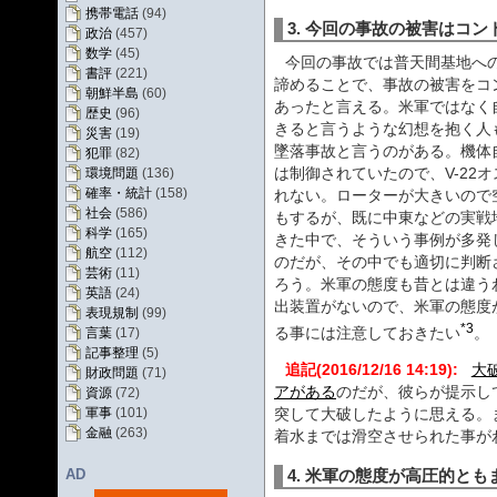
携帯電話
(94)
3. 今回の事故の被害はコ
政治
(457)
数学
(45)
今回の事故では普天間基地へ
書評
(221)
諦めることで、事故の被害をコ
朝鮮半島
(60)
あったと言える。米軍ではなく
歴史
(96)
きると言うような幻想を抱く人も
災害
(19)
墜落事故と言うのがある。機体
犯罪
(82)
は制御されていたので、V-22
環境問題
(136)
確率・統計
(158)
れない。ローターが大きいので
社会
(586)
もするが、既に中東などの実戦
科学
(165)
きた中で、そういう事例が多発
航空
(112)
のだが、その中でも適切に判断
芸術
(11)
ろう。米軍の態度も昔とは違う
英語
(24)
出装置がないので、米軍の態度
表現規制
(99)
*3
る事には注意しておきたい
。
言葉
(17)
記事整理
(5)
追記(2016/12/16 14:19):
大
財政問題
(71)
アがある
のだが、彼らが提示し
資源
(72)
突して大破したように思える。
軍事
(101)
金融
(263)
着水までは滑空させられた事が
AD
4. 米軍の態度が高圧的と