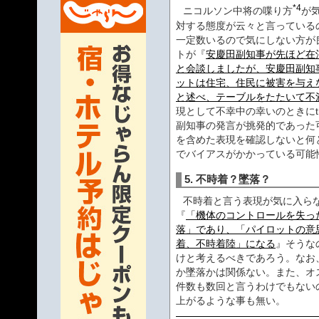
*4
ニコルソン中将の喋り方
が
対する態度が云々と言っている
一定数いるので気にしない方が
トが『
安慶田副知事が先ほど在
と会談しましたが、安慶田副知
ットは住宅、住民に被害を与え
と述べ、テーブルをたたいて不
現として不幸中の幸いのときにth
副知事の発言が挑発的であった
を含めた表現を確認しないと何
でバイアスがかかっている可能
5. 不時着？墜落？
不時着と言う表現が気に入ら
『
「機体のコントロールを失っ
落」であり、「パイロットの意
着、不時着陸」になる
』そうな
けと考えるべきであろう。なお
か墜落かは関係ない。また、オ
件数も数回と言うわけでもない
上がるような事も無い。