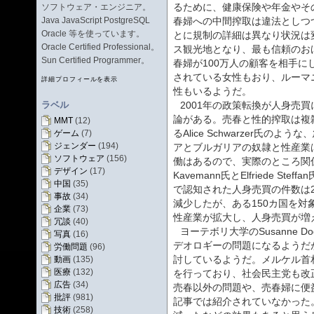
るために、健康保険や年金やそ
ソフトウェア・エンジニア。
Java JavaScript PostgreSQL
春婦への中間搾取は違法としつ
Oracle 等を使っています。
とに規制の詳細は異なり状況は
Oracle Certified Professional。
ス観光地となり、最も信頼のお
Sun Certified Programmer。
春婦が100万人の顧客を相手
されている女性もおり、ルーマ
詳細プロフィールを表示
性もいるようだ。
ラベル
2001年の政策転換が人身売
論がある。売春と性的搾取は複
MMT
(12)
るAlice Schwarzer氏
ゲーム
(7)
ジェンダー
(194)
アとブルガリアの奴隷と性産業
ソフトウェア
(156)
働はあるので、実際のところ関係の
デザイン
(17)
Kavemann氏とElfriede S
中国
(35)
で認知された人身売買の件数は200
事故
(34)
減少したが、ある150カ国を
企業
(73)
性産業が拡大し、人身売買が増
冗談
(40)
ヨーテボリ大学のSusanne D
写真
(16)
デオロギーの問題になるようだ
労働問題
(96)
討しているようだ。メルケル首
動画
(135)
医療
(132)
を行っており、社会民主党も改
広告
(34)
売春以外の問題や、売春婦に便益が生
批評
(981)
記事では紹介されていなかった
技術
(258)