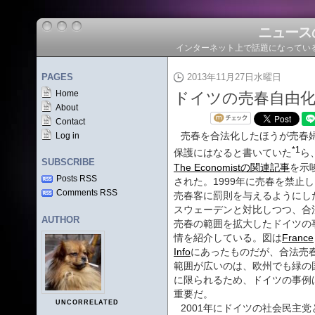
ニュース
インターネット上で話題になってい
PAGES
2013年11月27日水曜日
Home
ドイツの売春自由
About
Contact
売春を合法化したほうが売春
Log in
*1
保護にはなると書いていた
ら
SUBSCRIBE
The Economistの関連記事
を示
Posts RSS
された。1999年に売春を禁止
Comments RSS
売春客に罰則を与えるようにし
スウェーデンと対比しつつ、合
AUTHOR
売春の範囲を拡大したドイツの
情を紹介している。図は
France
Info
にあったものだが、合法売
範囲が広いのは、欧州でも緑の
に限られるため、ドイツの事例
重要だ。
UNCORRELATED
2001年にドイツの社会民主