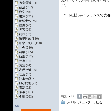
減ったなどの効果もあると思う
携帯電話
(94)
だ。
政治
(457)
数学
(45)
*1
関連記事：
フランスで売春
書評
(221)
朝鮮半島
(60)
歴史
(96)
災害
(19)
犯罪
(82)
環境問題
(136)
確率・統計
(158)
社会
(586)
科学
(165)
航空
(112)
芸術
(11)
英語
(24)
表現規制
(99)
言葉
(17)
記事整理
(5)
財政問題
(71)
資源
(72)
軍事
(101)
時刻:
21:26
金融
(263)
ラベル:
ジェンダー
,
社会
AD