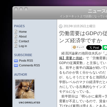
ニュース
インターネット上で話題になってい
PAGES
2013年10月26日土曜日
Home
労働需要はGDPの従
About
ンズ経済学ですか
Contact
Log in
経済評論家の池田信夫氏が『
SUBSCRIBE
掲】需要と供給
』で「労働需要
Posts RSS
GDPの従属変数」と主張してい
Comments RSS
る。前半と後半の議論が続いて
るものかが良く分からないのだ
AUTHOR
が、もしそうだとすると池田氏
学部レベルのマクロ経済学だと
カにしている古典的なケインズ
モデルになっている。
前半部分は「明らかに雇用＝
需要が不足しているので、賃金
UNCORRELATED
下げれば雇用は増える」とある