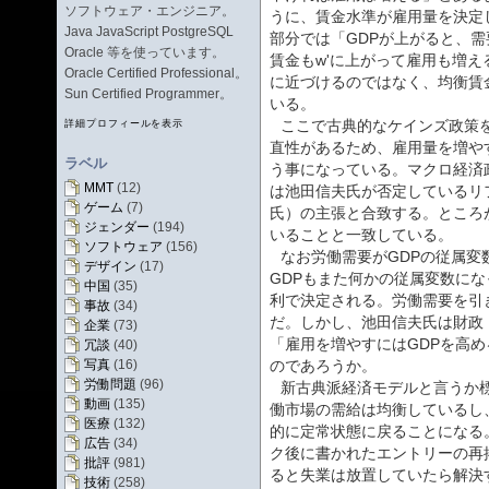
ソフトウェア・エンジニア。
うに、賃金水準が雇用量を決定
Java JavaScript PostgreSQL
部分では「GDPが上がると、需
Oracle 等を使っています。
賃金もw'に上がって雇用も増
Oracle Certified Professional。
に近づけるのではなく、均衡賃
Sun Certified Programmer。
いる。
ここで古典的なケインズ政策
詳細プロフィールを表示
直性があるため、雇用量を増や
ラベル
う事になっている。マクロ経済
MMT
(12)
は池田信夫氏が否定しているリフ
ゲーム
(7)
氏）の主張と合致する。ところ
ジェンダー
(194)
いることと一致している。
ソフトウェア
(156)
なお労働需要がGDPの従属変
デザイン
(17)
GDPもまた何かの従属変数にな
中国
(35)
利で決定される。労働需要を引
事故
(34)
だ。しかし、池田信夫氏は財政
企業
(73)
「雇用を増やすにはGDPを高
冗談
(40)
写真
(16)
のであろうか。
労働問題
(96)
新古典派経済モデルと言うか標
動画
(135)
働市場の需給は均衡しているし
医療
(132)
的に定常状態に戻ることになる
広告
(34)
ク後に書かれたエントリーの再
批評
(981)
ると失業は放置していたら解決
技術
(258)