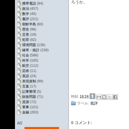
ろうか。
携帯電話
(94)
政治
(457)
数学
(45)
書評
(221)
朝鮮半島
(60)
歴史
(96)
災害
(19)
犯罪
(82)
環境問題
(136)
確率・統計
(158)
社会
(586)
科学
(165)
航空
(112)
芸術
(11)
英語
(24)
表現規制
(99)
言葉
(17)
記事整理
(5)
時刻:
16:24
財政問題
(71)
資源
(72)
ラベル:
批評
軍事
(101)
金融
(263)
0 コメント:
AD