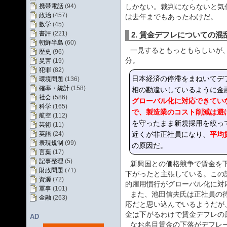
携帯電話
(94)
しかない。裁判にならないと気
政治
(457)
は去年までもあったわけだ。
数学
(45)
書評
(221)
2. 賃金デフレについての混
朝鮮半島
(60)
一見するともっともらしいが
歴史
(96)
分。
災害
(19)
犯罪
(82)
日本経済の停滞をまねいてデ
環境問題
(136)
確率・統計
(158)
相の勘違いしているように金
社会
(586)
グローバル化に対応できてい
科学
(165)
で、製造業のコスト削減は避
航空
(112)
を守ったまま新規採用を絞っ
芸術
(11)
平均
近くが非正社員になり、
英語
(24)
表現規制
(99)
の原因だ。
言葉
(17)
記事整理
(5)
新興国との価格競争で賃金を
財政問題
(71)
下がったと主張している。この
資源
(72)
的雇用慣行がグローバル化に対
軍事
(101)
また、池田信夫氏は正社員の
金融
(263)
応だと思い込んでいるようだが
金は下がるわけで賃金デフレの
AD
なお名目賃金の下落がデフレ