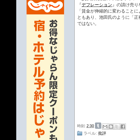
『
デフレーション
』の請け売り
「賃金が伸縮的に変わることに
ともあり、池田氏のように「正
ではない。
時刻:
2:30
ラベル:
批評