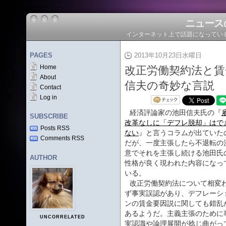
ニュース
インターネット上で話題になってい
PAGES
2013年10月23日水曜日
Home
改正労働契約法と
About
信夫の奇妙な言説
Contact
Log in
経済評論家の池田信夫氏の『
SUBSCRIBE
改革なしに「デフレ脱却」はで
Posts RSS
ない
』と言うコラムが出ていた
Comments RSS
だが、一度主張したら不退転の
意でそれを主張し続ける池田氏
AUTHOR
性格が良く現われた内容になっ
いる。
改正労働契約法について相変
ず事実誤認があり、デフレーシ
ンの賃金要因説に関しても錯乱
あるようだ。主義主張のために
UNCORRELATED
実認識や論理展開が捻じ曲がっ