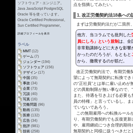
ソフトウェア・エンジニア。
点を指摘してみたい。
Java JavaScript PostgreSQL
Oracle 等を使っています。
1. 改正労働契約法18条への
Oracle Certified Professional。
まずは労働契約法だが二箇所
Sun Certified Programmer。
他方、当コラムでも批判した
詳細プロフィールを表示
員にしろ」という規制
は、全
ラベル
非常勤講師などに大きな影響
MMT
(12)
かったのだろうが、もともと
ゲーム
(7)
から、撤廃するのが筋だ。
ジェンダー
(194)
ソフトウェア
(156)
改正労働契約法で、有期労働
デザイン
(17)
望によって無期契約に転換でき
中国
(35)
事故
(34)
の“正社員”とは単に雇い止め
企業
(73)
どの異動制限が無い事なので、
冗談
(40)
また、待遇を引き上げる必要も
写真
(16)
員の特権」と言っているし、ま
労働問題
(96)
ていないであろう。
動画
(135)
この無期雇用への転換ルール
医療
(132)
り、有期労働契約でも反復更新
広告
(34)
や、雇用継続につき合理的期待
批評
(981)
無期契約と同様に扱うべきだと
技術
(258)