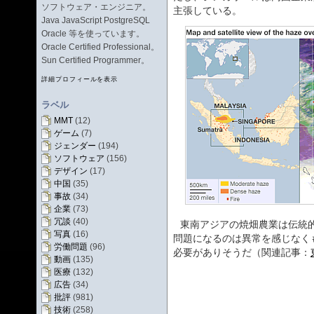
ソフトウェア・エンジニア。
主張している。
Java JavaScript PostgreSQL
Oracle 等を使っています。
Oracle Certified Professional。
Sun Certified Programmer。
詳細プロフィールを表示
ラベル
MMT
(12)
ゲーム
(7)
ジェンダー
(194)
ソフトウェア
(156)
デザイン
(17)
中国
(35)
事故
(34)
企業
(73)
冗談
(40)
東南アジアの焼畑農業は伝統
写真
(16)
問題になるのは異常を感じなく
労働問題
(96)
必要がありそうだ（関連記事：
動画
(135)
医療
(132)
広告
(34)
批評
(981)
技術
(258)