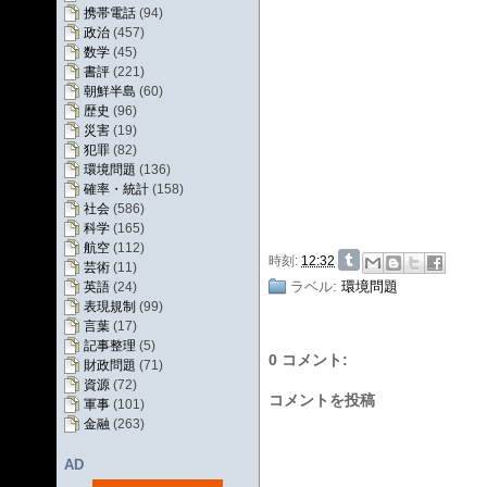
携帯電話
(94)
政治
(457)
数学
(45)
書評
(221)
朝鮮半島
(60)
歴史
(96)
災害
(19)
犯罪
(82)
環境問題
(136)
確率・統計
(158)
社会
(586)
科学
(165)
航空
(112)
時刻:
12:32
芸術
(11)
ラベル:
環境問題
英語
(24)
表現規制
(99)
言葉
(17)
記事整理
(5)
0 コメント:
財政問題
(71)
資源
(72)
コメントを投稿
軍事
(101)
金融
(263)
AD