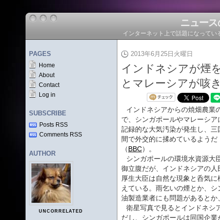
ニュース
インターネット上で話題になってい
PAGES
2013年6月25日火曜日
Home
インドネシアが煙
About
とマレーシアが咳
Contact
Log in
インドネシアからの焼畑農業
SUBSCRIBE
で、シンガポールやマレーシア
Posts RSS
記録的な大気汚染が発生し、三
Comments RSS
間で外交的に揉めているようだ
（
BBC
）。
AUTHOR
シンガポールの環境水資源大
御立腹だが、インドネシアの人
厚生大臣は自然な現象と呑気に
えている。雨乞いの煙とか、シ
油製造業者にも問題があるとか
衛星写真で見るとインドネシ
UNCORRELATED
だし、シンガポールは同国企業