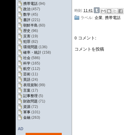
携帯電話
(94)
政治
(457)
時刻:
11:41
数学
(45)
ラベル:
企業
,
携帯電話
書評
(221)
朝鮮半島
(60)
歴史
(96)
災害
(19)
0 コメント:
犯罪
(82)
環境問題
(136)
コメントを投稿
確率・統計
(158)
社会
(586)
科学
(165)
航空
(112)
芸術
(11)
英語
(24)
表現規制
(99)
言葉
(17)
記事整理
(5)
財政問題
(71)
資源
(72)
軍事
(101)
金融
(263)
AD