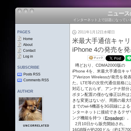
ニュース
インターネット上で話題になってい
PAGES
2011年1月12日水曜日
Home
米最大手通信キャリアVer
About
iPhone 4の発売を
Contact
Log in
噂どおり、CDMA2000版の
SUBSCRIBE
iPhone 4を、米最大手通信キャ
Posts RSS
アVerizon Wirelessが発売を発
Comments RSS
た。LTE等の次世代通信規格に
対応しておらず、アンテナ部分
AUTHOR
ボタン配置の僅かな修正以外は
きな変更はないが、周囲の最大
までのwi-fi機器を3G回線による
ンターネットに接続できるテザ
ング機能を持つ（
Engadegt
）。
2月10日から販売開始され、
UNCORRELATED
16GB版が約200ドル（約1万70