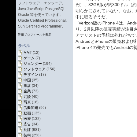
ソフトウェア・エンジニア。
円）、32GB版が約300ドル（
Java JavaScript PostgreSQL
明らかにされていない。なお、
Oracle 等を使っています。
中に取るそうだ。
Oracle Certified Professional。
Verizon版のiPhone 4は
Sun Certified Programmer。
り、2月以降の販売実績が注目
アナリストの予想は外れがちで、G
詳細プロフィールを表示
AndroidとiPhoneの販売
ラベル
iPhone 4の発売でもAndro
MMT
(12)
ゲーム
(7)
ジェンダー
(194)
ソフトウェア
(156)
デザイン
(17)
中国
(35)
事故
(34)
企業
(73)
冗談
(40)
写真
(16)
労働問題
(96)
動画
(135)
医療
(132)
広告
(34)
批評
(981)
技術
(258)