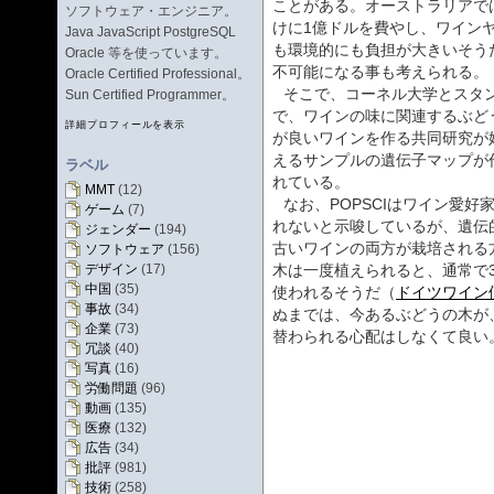
ことがある。オーストラリアで
ソフトウェア・エンジニア。
けに1億ドルを費やし、ワイン
Java JavaScript PostgreSQL
も環境的にも負担が大きいそう
Oracle 等を使っています。
不可能になる事も考えられる。
Oracle Certified Professional。
そこで、コーネル大学とスタ
Sun Certified Programmer。
で、ワインの味に関連するぶど
詳細プロフィールを表示
が良いワインを作る共同研究が始
えるサンプルの遺伝子マップが
ラベル
れている。
MMT
(12)
なお、POPSCIはワイン愛
ゲーム
(7)
れないと示唆しているが、遺伝
ジェンダー
(194)
古いワインの両方が栽培される
ソフトウェア
(156)
デザイン
(17)
木は一度植えられると、通常で3
中国
(35)
使われるそうだ（
ドイツワイン
事故
(34)
ぬまでは、今あるぶどうの木が
企業
(73)
替わられる心配はしなくて良い
冗談
(40)
写真
(16)
労働問題
(96)
動画
(135)
医療
(132)
広告
(34)
批評
(981)
技術
(258)