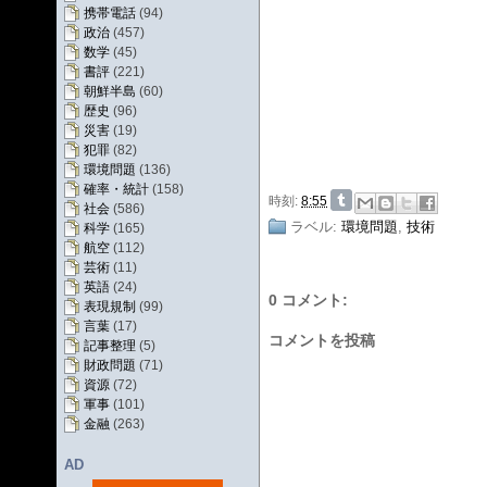
携帯電話
(94)
政治
(457)
数学
(45)
書評
(221)
朝鮮半島
(60)
歴史
(96)
災害
(19)
犯罪
(82)
環境問題
(136)
確率・統計
(158)
時刻:
8:55
社会
(586)
ラベル:
環境問題
,
技術
科学
(165)
航空
(112)
芸術
(11)
英語
(24)
0 コメント:
表現規制
(99)
言葉
(17)
コメントを投稿
記事整理
(5)
財政問題
(71)
資源
(72)
軍事
(101)
金融
(263)
AD