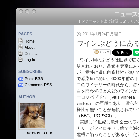
ニュース
インターネット上で話題になってい
PAGES
2011年1月24日月曜日
Home
ワインぶどうにあ
About
Contact
ワイン用のぶどうは世界で広
Log in
培されており、品種も豊富にあ
SUBSCRIBE
が、意外に遺伝的多様性が無い
で感染症に弱い。6000年前の
Posts RSS
コのワイナリーの時代から、赤
Comments RSS
白を問わずほとんどのワインが
AUTHOR
ーロッパブドウ（Vitis vinifera
vinifera）の亜種であり、遺伝
様性が無いことが危惧されてい
（
BBC
、
POPSCI
）。
実際に19世紀に欧州全土のワ
ナリーがフィロキセラ病で全滅
UNCORRELATED
危機に陥ったことがあるが、他