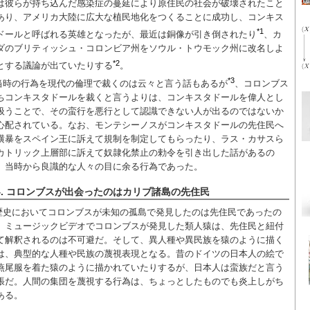
は彼らが持ち込んだ感染症の蔓延により原住民の社会が破壊されたこと
あり、アメリカ大陸に広大な植民地化をつくることに成功し、コンキス
*1
ドールと呼ばれる英雄となったが、最近は銅像が引き倒されたり
、カ
ダのブリティッシュ・コロンビア州をソウル・トウモック州に改名しよ
*2
とする議論が出ていたりする
。
*3
当時の行為を現代の倫理で裁くのは云々と言う話もあるが
、コロンブス
ちコンキスタドールを裁くと言うよりは、コンキスタドールを偉人とし
扱うことで、その蛮行を悪行として認識できない人が出るのではないか
心配されている。なお、モンテシーノスがコンキスタドールの先住民へ
横暴をスペイン王に訴えて規制を制定してもらったり、ラス・カサスら
カトリック上層部に訴えて奴隷化禁止の勅令を引き出した話があるの
、当時から良識的な人々の目に余る行為であった。
4. コロンブスが出会ったのはカリブ諸島の先住民
歴史においてコロンブスが未知の孤島で発見したのは先住民であったの
、ミュージックビデオでコロンブスが発見した類人猿は、先住民と紐付
て解釈されるのは不可避だ。そして、異人種や異民族を猿のように描く
は、典型的な人種や民族の蔑視表現となる。昔のドイツの日本人の絵で
燕尾服を着た猿のように描かれていたりするが、日本人は蛮族だと言う
張だ。人間の集団を蔑視する行為は、ちょっとしたものでも炎上しがち
ある。