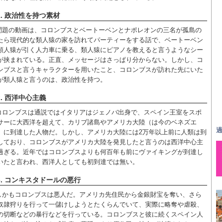
1. 政治性を持つ素材
問題の動画は、コロンブスとベートーベンとナポレオンの三名が孤島の
たら現代的な類人猿の家を訪れてパーティーをする話で、ベートーベン
類人猿が引く人力車に乗る、類人猿にピアノを教えると言うようなシー
が挟まれている。正直、メッセージはさっぱり分からない。しかし、コ
ンブスと言うキャラクターを用いたこと、コロンブスが訪れた先にいた
が類人猿と言うのは、政治性を持つ。
2. 西洋中心主義
コロンブスは通説ではイタリアはジェノバ出身で、スペイン王室をスポ
サーに大西洋を超えて、カリブ諸島やアメリカ大陸（は今のベネズエ
過
）に到達した人物だ。しかし、アメリカ大陸には2万年以上前に人類は到
しており、コロンブスがアメリカ大陸を発見したと言うのは西洋中心主
過ぎる。近年ではコロンブスよりも何百年も前にヴァイキングが到達し
いたと言われ、西洋人としても初到達では無い。
3. コンキスタドールの悪行
しかもコロンブスは悪人だ。アメリカ先住民から金銀財宝を奪い、さら
奴隷狩りを行って一儲けしようとたくらんでいて、実際に略奪や虐殺、
の切断などの暴行などを行っている。コロンブスと彼に続くスペイン人