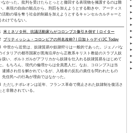
いなかった。批判を受けたらとっとと撤回する表現物を擁護するのは難
い。表現の自由の観点から、刑罰を加えようとする動きや、アーティス
の活動の場を奪う社会的制裁を加えようとするキャンセルカルチャーと
うわけでもない。
1
米ミネソタ州、抗議活動家らがコロンブス像引き倒す | ロイター
2
ブリティッシュ・コロンビアの州名改称? | 日加トゥデイ/JC Today
3
中世から近世は、奴隷貿易や奴隷狩りは一般的であった。ジェノバな
のイタリアの都市国家が黒海沿岸から正教系キリスト教徒のスラブ人奴
を扱い、ポルトガルがアフリカから奴隷を仕入れる奴隷貿易をはじめて
た。もちろん、現代の倫理からは全員悪人だ。なお、コロンブスは当
、逮捕され任を解かれているが、入植者の反乱の責任を問われたもの
、先住民への行為が理由ではなかった。
4
ただしナポレオンは近年、フランス革命で廃止された奴隷制を復活さ
たと非難されている。