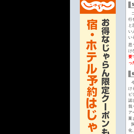
行
と
い
い
思
け
要
っ
け
ビ
認
我
ア
案
化