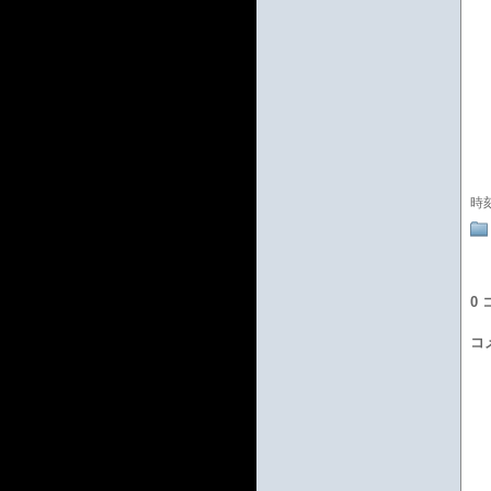
時
0
コ