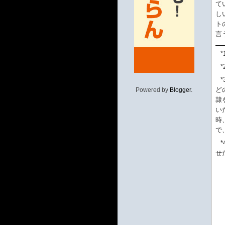
て
し
ト
言
*
*
*
ど
Powered by
Blogger
.
隷
い
時
で
*
せ