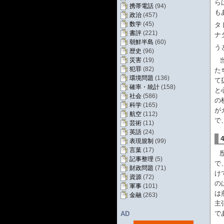
ら
携帯電話
(94)
も
政治
(457)
数学
(45)
タ
書評
(221)
ナ
朝鮮半島
(60)
う
歴史
(96)
災害
(19)
犯罪
(82)
た
環境問題
(136)
て
確率・統計
(158)
と
社会
(586)
の
科学
(165)
が
航空
(112)
で
芸術
(11)
英語
(24)
表現規制
(99)
言葉
(17)
記事整理
(5)
で
財政問題
(71)
け
資源
(72)
の
軍事
(101)
は
金融
(263)
主
で
AD