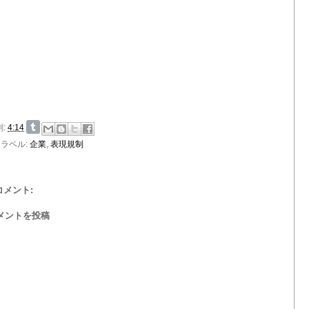
刻:
4:14
ラベル:
企業
,
表現規制
 コメント:
メントを投稿