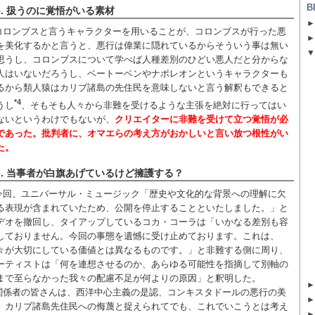
B
5. 扱うのに覚悟がいる素材
コロンブスと言うキャラクターを用いることが、コロンブスが行った悪
を美化するかと言うと、悪行は偉業に隠れているからそういう事は無い
思うし、コロンブスについて学べば人種差別のひどい悪人だと分からな
人はいないだろうし、ベートーベンやナポレオンというキャラクターも
るから類人猿はカリブ諸島の先住民を意味しないと言う解釈もできると
*4
うし
、そもそも人々から非難を受けるような主張を絶対に行ってはい
ないというわけでもないが、
クリエイターに非難を受けて立つ覚悟が必
であった。批判者に、オマエらの考え方がおかしいと言い放つ根性がい
た。
6. 当事者が白旗あげているけど擁護する？
今回、ユニバーサル・ミュージック「歴史や文化的な背景への理解に欠
る表現が含まれていたため、公開を停止することといたしました。」と
デオを撤回し、タイアップしているコカ・コーラは「いかなる差別も容
しておりません。今回の事態を遺憾に受け止めております。これは、
々が大切にしている価値とは異なるものです。」と非難する側に周り、
ーティストは「何を連想させるのか、あらゆる可能性を指摘して別軸の
まで至らなかった我々の配慮不足が何よりの原因」と釈明した。
関係者の皆さんは、西洋中心主義の是認、コンキスタドールの悪行の美
、カリブ諸島先住民への侮蔑と捉えられてでも、これでいこうとは考え