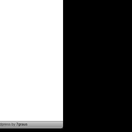
rdpress by
7graus