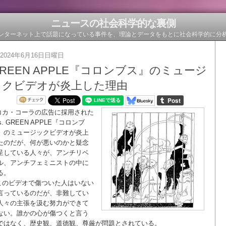
ニュースの社会科学的な裏側
ンターネット上で話題になっている事件を、理論とデータをもとに社会科学的に分
2024年6月16日日曜日
REEN APPLE『コロンブス』のミュージ
ックビデオが炎上した理由
コカ・コーラの広告に採用された
s. GREEN APPLE『コロンブ
』のミュージックビデオが炎上
たのだが、何が悪いのかと疑念
呈している人々が、アンチリベ
ル、アンチフェミニストの中に
る。
このビデオで傷ついた人はいない
言っているのだが、非難してい
人々の主張を汲む努力ができて
ない。誰かの心が傷つくと言う
ではなく、歴史観、道徳観、尊厳が問題とされている。