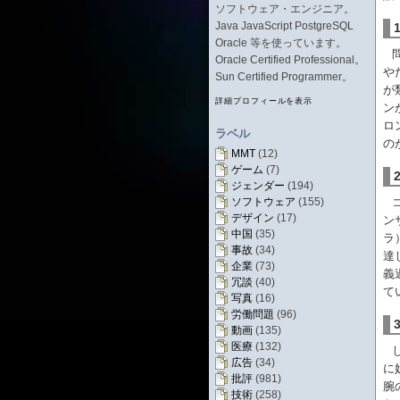
ソフトウェア・エンジニア。
Java JavaScript PostgreSQL
Oracle 等を使っています。
Oracle Certified Professional。
や
Sun Certified Programmer。
が
詳細プロフィールを表示
ン
ロ
ラベル
の
MMT
(12)
ゲーム
(7)
ジェンダー
(194)
ソフトウェア
(155)
デザイン
(17)
ン
中国
(35)
ラ
事故
(34)
達
企業
(73)
義
冗談
(40)
て
写真
(16)
労働問題
(96)
動画
(135)
医療
(132)
広告
(34)
に
批評
(981)
腕
技術
(258)