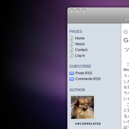
イ
PAGES
Home
G
About
Contact
Log in
SUBSCRIBE
Mr
Posts RSS
ス
Comments RSS
し
を
AUTHOR
ラ
い
と
る
い
UNCORRELATED
話