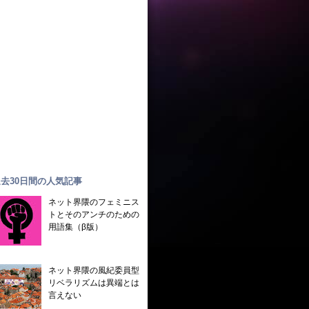
去30日間の人気記事
ネット界隈のフェミニス
トとそのアンチのための
用語集（β版）
ネット界隈の風紀委員型
リベラリズムは異端とは
言えない