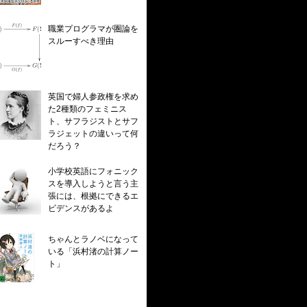
職業プログラマが圏論を
スルーすべき理由
英国で婦人参政権を求め
た2種類のフェミニス
ト、サフラジストとサフ
ラジェットの違いって何
だろう？
小学校英語にフォニック
スを導入しようと言う主
張には、根拠にできるエ
ビデンスがあるよ
ちゃんとラノベになって
いる「浜村渚の計算ノー
ト」