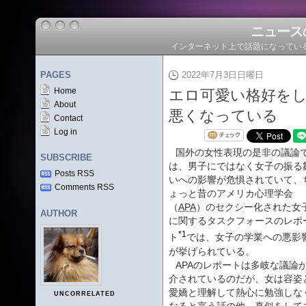
ニュース
インターネット上で話題になってい
PAGES
2022年7月3日日曜日
Home
エロ可愛い格好を
About
悪くなっている
Contact
Log in
国外の女性表現の是非の議論
SUBSCRIBE
は、男子にではなく女子の振る
Posts RSS
いへの影響が危惧されていて、
Comments RSS
ょっと昔のアメリカ心理学会
（
APA
）のセクシー化された女
AUTHOR
に関するタスクフォースのレポ
*1
ト
では、女子の学業への悪影
が挙げられている。
APAのレポートは多岐な議論
介されているのだが、女は容姿
愛嬌と理解して熱心に勉強しな
UNCORRELATED