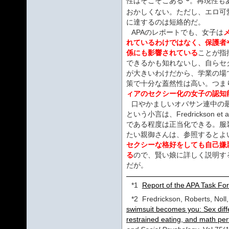
性はそこそこある
。再現性も
おかしくない。ただし、エロ可
に達するのは短絡的だ。
APAのレポートでも、女子は
れているわけではなく、保護者
係にも影響されている
ことが指
できるかも知れないし、自らセ
が大きいわけだから、学業の場
策で十分な蓋然性は高い。つま
ィアのセクシー化の女子の認知
口やかましいオバサン連中の
という小言は、Fredrickson et al.(
である程度は正当化できる。服
たい親御さんは、参照するとよ
セクシーな格好をしても自己嫌
る
ので、賢い娘に詳しく説明す
だが。
*1
Report of the APA Task For
*2
Fredrickson, Roberts, Nol
swimsuit becomes you: Sex differ
restrained eating, and math pe