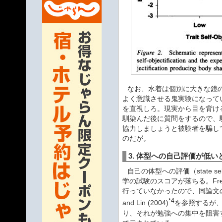
なお、水着は個別に大きな鏡
よく意識させる鬼実験になって
を直視しろ。現実から目を背け
馴染んだ後に質問をするので、
協力しましょうと被験者を騙し
のだが。
3. 体型への自己評価が低
自己の体型への評価（state self
学の試験のスコアが落ちる。Fredric
行っていなかったので、同論文の大
*4
and Lin (2004)
を参照するが
り、それが勉強への集中を阻害