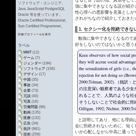
なると言う話の他、真似をして
ソフトウェア・エンジニア。
強に集中できなくなる説が紹介
Java JavaScript PostgreSQL
性心理への悪影響を見落としが
Oracle 等を使っています。
されがちなので紹介しておきた
Oracle Certified Professional。
Sun Certified Programmer。
1. セクシー化を拒絶でき
詳細プロフィールを表示
勉強に集中できなくなるので
好をしないのではないかと思う
ラベル
MMT
(12)
Keen observers of how social proc
ゲーム
(7)
they will accrue social advantage
ジェンダー
(194)
the sexualization of girls (i.e., 
ソフトウェア
(156)
デザイン
(17)
rejection for not doing so (Brow
中国
(35)
2000;Tolman, 2002)
事故
(34)
の注意深い観察者である少女
企業
(73)
れることで、人気のような社
冗談
(40)
そうしないことで社会的に拒絶さ
写真
(16)
労働問題
(96)
Gilligan, 1992; Nichter, 2000;
動画
(135)
医療
(132)
と説明してあり、他にも理由
広告
(34)
会に拒絶されないために、短く
批評
(981)
いか心配しながら中高に通って
技術
(258)