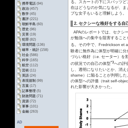
る。スカートの下にスパッツど
携帯電話
(94)
在はどうなのか気になるが、ま
政治
(457)
ブな女子もいると理解しよう。
数学
(45)
書評
(221)
2. セクシーな格好をする
朝鮮半島
(60)
歴史
(96)
APAのレポートでは、セクシ
災害
(19)
が勉強への集中を阻害すること
犯罪
(82)
る。その中で、Fredrickson et al
環境問題
(136)
確率・統計
(158)
験者に無作為に体型が明確に分か
社会
(586)
づらい格好（i.e. セーター
科学
(165)
*3
の状況での自己の体型
への評価（s
航空
(112)
し、透明になりたいとか、消え去
芸術
(11)
shame）に陥ることが判明した。
英語
(24)
の体型への評価（trait self-ob
表現規制
(99)
言葉
(17)
れた影響が大きかった。
記事整理
(5)
財政問題
(71)
資源
(72)
軍事
(101)
金融
(263)
AD