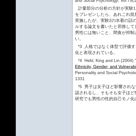
and Social Psychology
, Vol.75
計量部分の分析の方針が実験1
をプレゼンしたら、あれこれ批
実施したが、実験2の水着の話
ルする論文を書いたと邪推して
男性には無いこと、間食が抑制
い。
*3
人格ではなく体型で評価す
化と表現されている。
*4
Hebl, King and Lin (2004) 
Ethnicity, Gender, and Vulnerabil
Personality and Social Psycholo
1331
*5
男子は女子ほど影響されな
認されるし、そもそも女子ほど
研究でも男性の性的自己モノ化