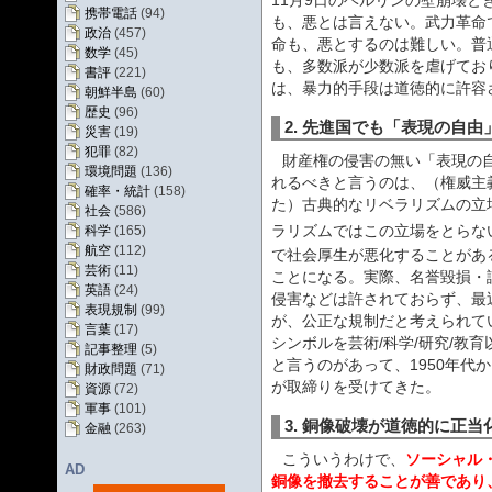
11月9日のベルリンの壁崩壊
携帯電話
(94)
も、悪とは言えない。武力革命で
政治
(457)
命も、悪とするのは難しい。普
数学
(45)
も、多数派が少数派を虐げてお
書評
(221)
は、暴力的手段は道徳的に許容
朝鮮半島
(60)
歴史
(96)
2. 先進国でも「表現の自
災害
(19)
犯罪
(82)
財産権の侵害の無い「表現の
環境問題
(136)
れるべきと言うのは、（権威主
確率・統計
(158)
た）古典的なリベラリズムの立
社会
(586)
ラリズムではこの立場をとらな
科学
(165)
航空
(112)
で社会厚生が悪化することがあ
芸術
(11)
ことになる。実際、名誉毀損・
英語
(24)
侵害などは許されておらず、最
表現規制
(99)
が、公正な規制だと考えられて
言葉
(17)
シンボルを芸術/科学/研究/教
記事整理
(5)
と言うのがあって、1950年代
財政問題
(71)
が取締りを受けてきた。
資源
(72)
軍事
(101)
3. 銅像破壊が道徳的に正
金融
(263)
こういうわけで、
ソーシャル
AD
銅像を撤去することが善であり