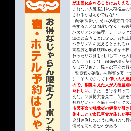
が正当化されることはありえる
されない人種差別や人種格差の
されるかは定かではない。
銅像破壊が、それが地方自治
害することは間違いなく、被害
バタリアンの倫理、ノージック
道徳と言うことになる。功利主
ベラリズムを支えるとされるロ
害程度と銅像破壊の効果を天秤
わったり奴隷を利用していた人
のか、もしくは、銅像破壊が契
かは不明瞭だ。黒人の不安の解
警察官が銅像から影響を受け
し、そうであっても
偉い人の悪
ので、銅像を見た人が人種差別
疑わしい
。また、悪行を知って
別だ。伊藤博文を見て、英語を
知れないが、不倫カーセックス
市民革命で独裁者の銅像が引き
倒すことで市民革命が生じた事
像引き倒しのように暴力的な行
偏見を高める恐れがある。