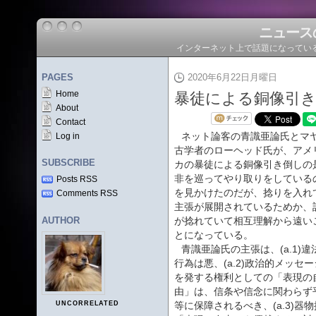
ニュース
インターネット上で話題になってい
PAGES
2020年6月22日月曜日
Home
暴徒による銅像引
About
Contact
ネット論客の青識亜論氏とマ
Log in
古学者のローヘッド氏が、アメ
SUBSCRIBE
カの暴徒による銅像引き倒しの
非を巡ってやり取りをしている
Posts RSS
を見かけたのだが、捻りを入れ
Comments RSS
主張が展開されているためか、
AUTHOR
が捻れていて相互理解から遠い
とになっている。
青識亜論氏の主張は、(a.1)違
行為は悪、(a.2)政治的メッセー
を発する権利としての「表現の
由」は、信条や信念に関わらず
UNCORRELATED
等に保障されるべき、(a.3)