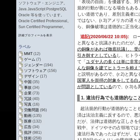
「表現の自由」を優越する、対す
ソフトウェア・エンジニア。
規的行動が善になる場合もある、
Java JavaScript PostgreSQL
しい道徳であり、差別主義者に
Oracle 等を使っています。
ではない、(r.3)アメリカの
Oracle Certified Professional。
ら、銅像破壊は道徳的に正当化
Sun Certified Programmer。
詳細プロフィールを表示
追記(2020/06/22 10:05):
ロー
と異なると抗議されたのだが、
ラベル
の銅像があれば徹底抗議し、受
MMT
(12)
引き倒すとしている
し、ヒトラ
ゲーム
(7)
て「
ユダヤ人の多くは単に非常
ジェンダー
(194)
んな銅像を建てヒトラーを称え
ソフトウェア
(156)
と説明があるので、(r.2)と異
デザイン
(17)
国軍人を崇拝の対象をしてる白
中国
(35)
が問題としている
ので、(r.3
事故
(34)
企業
(73)
1. 違法行為でも道徳的なこ
冗談
(40)
写真
(16)
超法規的行動が道徳的なこと
労働問題
(96)
済は法治主義に反するので、悪
動画
(135)
だが、法律は道徳的な正しさを
医療
(132)
広告
(34)
戦中、ドイツやその占領地では
批評
(981)
違法行為であったはずだが、むし
技術
(258)