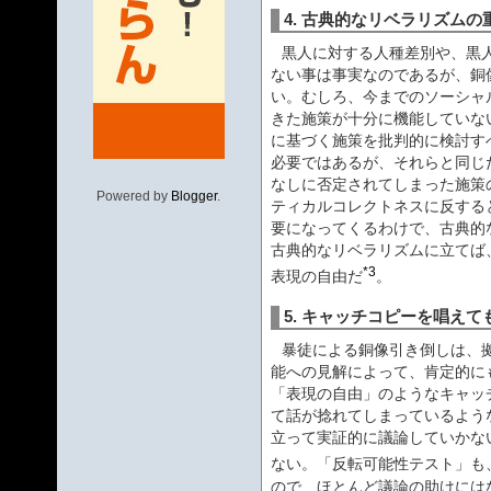
4. 古典的なリベラリズムの
黒人に対する人種差別や、黒
ない事は事実なのであるが、銅
い。むしろ、今までのソーシャ
きた施策が十分に機能していな
に基づく施策を批判的に検討す
必要ではあるが、それらと同じ
なしに否定されてしまった施策
Powered by
Blogger
.
ティカルコレクトネスに反する
要になってくるわけで、古典的
古典的なリベラリズムに立てば
*3
表現の自由だ
。
5. キャッチコピーを唱え
暴徒による銅像引き倒しは、
能への見解によって、肯定的に
「表現の自由」のようなキャッ
て話が捻れてしまっているよう
立って実証的に議論していかな
ない。「反転可能性テスト」も
ので、ほとんど議論の助けには