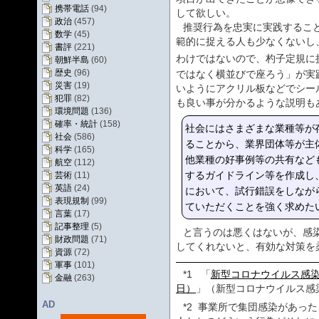
携帯電話
(94)
して欲しい。
政治
(457)
推奨行為を忠実に実践するこ
数学
(45)
範的に捉える人も少なくないし
書評
(221)
わけではないので、杓子定規に
朝鮮半島
(60)
歴史
(96)
ではなく横並びで座ろう」が実
災害
(19)
いようにアクリル板などでシー
犯罪
(82)
も良い事が分かるような説明も
環境問題
(136)
確率・統計
(158)
社会にはさまざまな業種等が
社会
(586)
ることから、業界団体等が主
科学
(165)
他業種の好事例等の共有など
航空
(112)
するガイドライン等を作成し
芸術
(11)
英語
(24)
において、試行錯誤をしなが
表現規制
(99)
ていただくことを強く求めた
言葉
(17)
記事整理
(5)
と言うのは悪くはないが、感
財政問題
(71)
してくれないと、有効な対策を
資源
(72)
軍事
(101)
*1
「
新型コロナウイルス感染
金融
(263)
日）
」（新型コロナウイルス感
AD
*2
事業所で集団感染があった