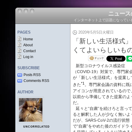
ニュース
インターネット上で話題になってい
PAGES
2020年5月5日火曜日
Home
「新しい生活様式」
About
くてよいらしいも
Contact
Log in
新型コロナウイルス感染症
SUBSCRIBE
（COVID-19）対策で、専門家
Posts RSS
が「新しい生活様式」を提案し
Comments RSS
*1
きた
。専門家会議の資料に既
アイコンが用意されているので
AUTHOR
以前から準備してきた提案のよ
だ。
延々と“自粛”を続けろと言っ
ると解釈した人が少なく無いよ
だが、SARS-CoV-2の流行状態
で“自粛”をやめた後のガイドラ
UNCORRELATED