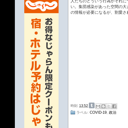
人たちのどういう行為がそれに
い。集団感染があった空間の大
の情報が必要になるが、割愛さ
時刻:
13:52
ラベル:
COVID-19
,
政治