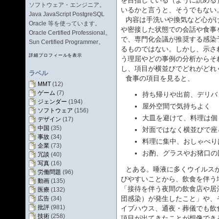
を目指している（ように読める
ソフトウェア・エンジニア。
いるかと言うと、そうでもない
Java JavaScript PostgreSQL
内容は手洗いや換気など心が
Oracle 等を使っています。
や密接した状態での会話や食事
Oracle Certified Professional。
で、専門化会議が推奨する感染
Sun Certified Programmer。
るものではない。しかし、示さ
詳細プロフィールを表示
う理屈やどの事例の分析からそ
し、項目が横並びでどれがどれ
ラベル
食事の項目を見ると、
MMT
(12)
ゲーム
(7)
持ち帰りや出前、デリバ
ジェンダー
(194)
屋外空間で気持ちよく
ソフトウェア
(156)
大皿を避けて、料理は個
デザイン
(17)
中国
(35)
対面ではなく横並びで座
事故
(34)
料理に集中、おしゃべり
企業
(73)
お酌、グラスやお猪口の
冗談
(40)
写真
(16)
とある。唾液に多くウイルス
労働問題
(96)
びやすいことから、飲食を伴う
動画
(135)
「接待を伴う夜間の飲食店や居
医療
(132)
団感染）が発生したこと」や、
広告
(34)
批評
(981)
イブハウス、通夜・葬儀でも飲
技術
(258)
項目が出てきたことが想像でき