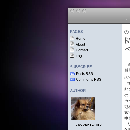
イ
PAGES
Home
About
Contact
Log in
SUBSCRIBE
脈
Posts RSS
の
Comments RSS
的
AUTHOR
の
ガ
観
家
中
UNCORRELATED
的