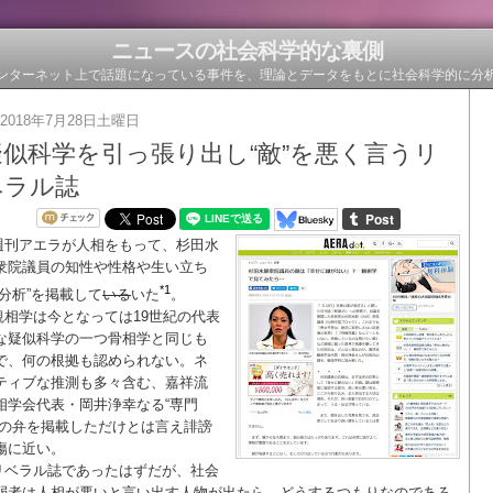
ニュースの社会科学的な裏側
ンターネット上で話題になっている事件を、理論とデータをもとに社会科学的に分
2018年7月28日土曜日
擬似科学を引っ張り出し“敵”を悪く言うリ
ベラル誌
週刊アエラが人相をもって、杉田水
衆院議員の知性や性格や生い立ち
*1
“分析”を掲載して
いる
いた
。
観相学は今となっては19世紀の代表
な疑似科学の一つ骨相学と同じも
で、何の根拠も認められない。ネ
ティブな推測も多々含む、嘉祥流
相学会代表・岡井浄幸なる“専門
”の弁を掲載しただけとは言え誹謗
傷に近い。
リベラル誌であったはずだが、社会
弱者は人相が悪いと言い出す人物が出たら、どうするつもりなのであろ