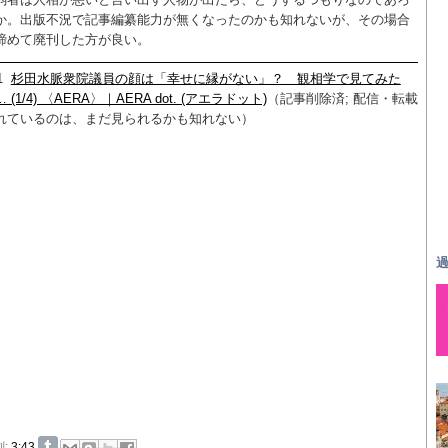
か。出版不況で記事編纂能力が無くなったのかも知れないが、その場合
諦めて廃刊した方が良い。
1
杉田水脈衆院議員の顔は「幸せに縁がない」？ 観相学で見てみた
 (1/4) 〈AERA〉｜AERA dot. (アエラドット)
（記事削除済; 配信・転載
れているのは、まだ見られるかも知れない）
過
刻:
3:43