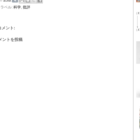
ラベル:
科学
,
批評
 コメント:
メントを投稿