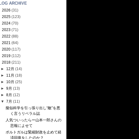
LOG ARCHIVE
►
2026
(31)
►
2025
(123)
►
2024
(70)
►
2023
(71)
►
2022
(88)
►
2021
(64)
►
2020
(117)
►
2019
(112)
▼
2018
(211)
►
12月
(14)
►
11月
(18)
►
10月
(25)
►
9月
(13)
►
8月
(12)
▼
7月
(11)
擬似科学を引っ張り出し“敵”を悪
く言うリベラル誌
人気ついったらー山本一郎さんの
悲報によせて
ポルトガルは緊縮財政を止めて経
済回復をしたのか？