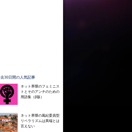
去30日間の人気記事
ネット界隈のフェミニス
トとそのアンチのための
用語集（β版）
ネット界隈の風紀委員型
リベラリズムは異端とは
言えない