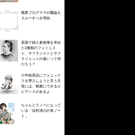
職業プログラマが圏論を
スルーすべき理由
英国で婦人参政権を求め
た2種類のフェミニス
ト、サフラジストとサフ
ラジェットの違いって何
だろう？
小学校英語にフォニック
スを導入しようと言う主
張には、根拠にできるエ
ビデンスがあるよ
ちゃんとラノベになって
いる「浜村渚の計算ノー
ト」