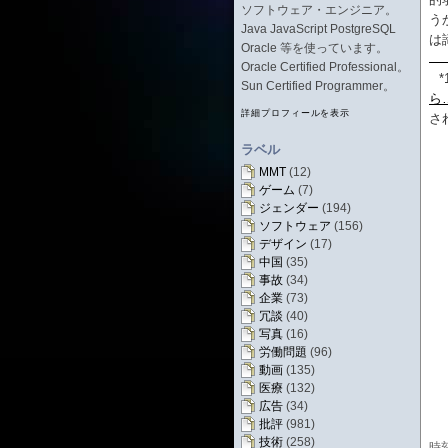
ソフトウェア・エンジニア。
う
Java JavaScript PostgreSQL
は
Oracle 等を使っています。
Oracle Certified Professional。
*
Sun Certified Programmer。
ら…
詳細プロフィールを表示
さ
ラベル
MMT
(12)
ゲーム
(7)
ジェンダー
(194)
ソフトウェア
(156)
デザイン
(17)
中国
(35)
事故
(34)
企業
(73)
冗談
(40)
写真
(16)
労働問題
(96)
動画
(135)
医療
(132)
広告
(34)
批評
(981)
技術
(258)
時