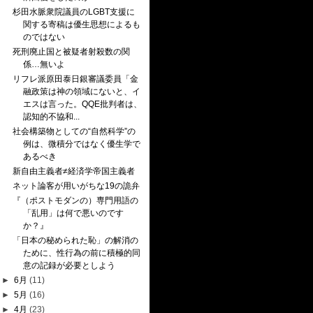
杉田水脈衆院議員のLGBT支援に
関する寄稿は優生思想によるも
のではない
死刑廃止国と被疑者射殺数の関
係…無いよ
リフレ派原田泰日銀審議委員「金
融政策は神の領域にないと、イ
エスは言った。QQE批判者は、
認知的不協和...
社会構築物としての“自然科学”の
例は、微積分ではなく優生学で
あるべき
新自由主義者≠経済学帝国主義者
ネット論客が用いがちな19の詭弁
『（ポストモダンの）専門用語の
「乱用」は何で悪いのです
か？』
「日本の秘められた恥」の解消の
ために、性行為の前に積極的同
意の記録が必要としよう
►
6月
(11)
►
5月
(16)
►
4月
(23)