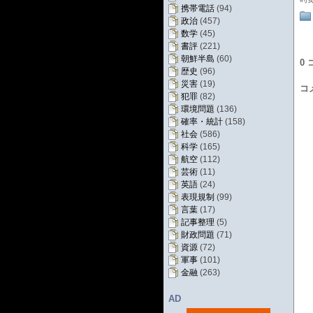
携帯電話
(94)
政治
(457)
数学
(45)
書評
(221)
朝鮮半島
(60)
0
歴史
(96)
災害
(19)
コ
犯罪
(82)
環境問題
(136)
確率・統計
(158)
社会
(586)
科学
(165)
航空
(112)
芸術
(11)
英語
(24)
表現規制
(99)
言葉
(17)
記事整理
(5)
財政問題
(71)
資源
(72)
軍事
(101)
金融
(263)
AD