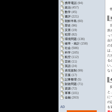
携帯電話
(94)
政治
(457)
数学
(45)
書評
(221)
朝鮮半島
(60)
歴史
(96)
災害
(19)
所
犯罪
(82)
っ
環境問題
(136)
台
確率・統計
(158)
の
社会
(586)
は
科学
(165)
だ
航空
(112)
る
芸術
(11)
い
英語
(24)
な
表現規制
(99)
言葉
(17)
記事整理
(5)
財政問題
(71)
資源
(72)
と
軍事
(101)
に
金融
(263)
の
AD
を
所