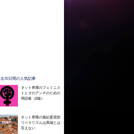
去30日間の人気記事
ネット界隈のフェミニス
トとそのアンチのための
用語集（β版）
ネット界隈の風紀委員型
リベラリズムは異端とは
言えない