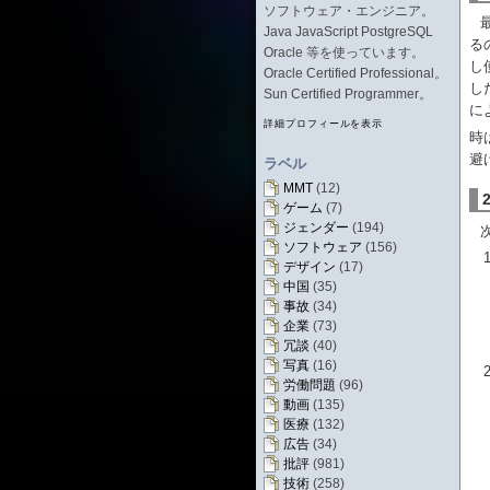
ソフトウェア・エンジニア。
Java JavaScript PostgreSQL
る
Oracle 等を使っています。
し
Oracle Certified Professional。
し
Sun Certified Programmer。
に
詳細プロフィールを表示
時
避
ラベル
MMT
(12)
ゲーム
(7)
ジェンダー
(194)
ソフトウェア
(156)
デザイン
(17)
中国
(35)
事故
(34)
企業
(73)
冗談
(40)
写真
(16)
労働問題
(96)
動画
(135)
医療
(132)
広告
(34)
批評
(981)
技術
(258)