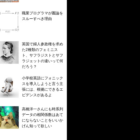
職業プログラマが圏論を
スルーすべき理由
英国で婦人参政権を求め
た2種類のフェミニス
ト、サフラジストとサフ
ラジェットの違いって何
だろう？
小学校英語にフォニック
スを導入しようと言う主
張には、根拠にできるエ
ビデンスがあるよ
高橋洋一さんにも時系列
データの相関係数はあて
にならないことをいいか
げん知って欲しい