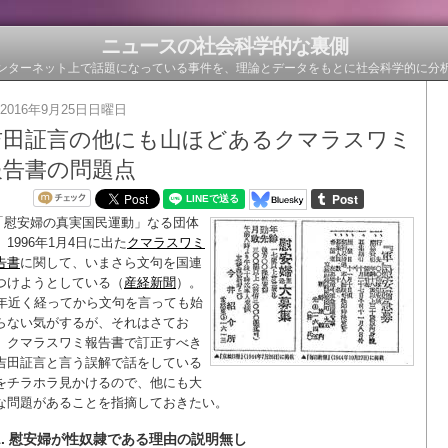
ニュースの社会科学的な裏側
ンターネット上で話題になっている事件を、理論とデータをもとに社会科学的に分
2016年9月25日日曜日
吉田証言の他にも山ほどあるクマラスワミ
報告書の問題点
「慰安婦の真実国民運動」なる団体
、1996年1月4日に出た
クマラスワミ
告書
に関して、いまさら文句を国連
つけようとしている（
産経新聞
）。
0年近く経ってから文句を言っても始
らない気がするが、それはさてお
、クマラスワミ報告書で訂正すべき
吉田証言と言う誤解で話をしている
をチラホラ見かけるので、他にも大
な問題があることを指摘しておきたい。
1. 慰安婦が性奴隷である理由の説明無し