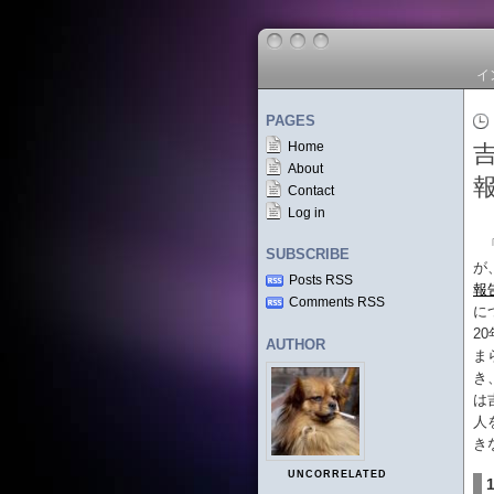
イ
PAGES
Home
About
Contact
Log in
SUBSCRIBE
が
Posts RSS
報
Comments RSS
に
2
AUTHOR
ま
き
は
人
き
UNCORRELATED