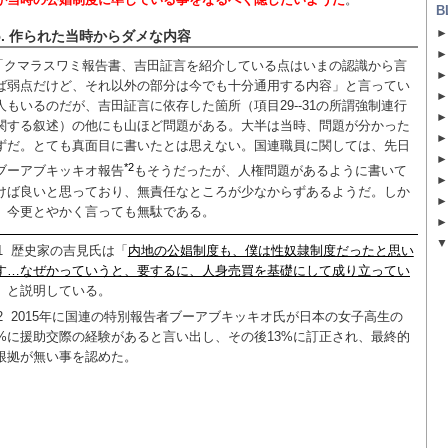
B
5. 作られた当時からダメな内容
「クマラスワミ報告書、吉田証言を紹介している点はいまの認識から言
ば弱点だけど、それ以外の部分は今でも十分通用する内容」と言ってい
人もいるのだが、吉田証言に依存した箇所（項目29--31の所謂強制連行
関する叙述）の他にも山ほど問題がある。大半は当時、問題が分かった
ずだ。とても真面目に書いたとは思えない。国連職員に関しては、先日
*2
ブーアブキッキオ報告
もそうだったが、人権問題があるように書いて
けば良いと思っており、無責任なところが少なからずあるようだ。しか
、今更とやかく言っても無駄である。
1
歴史家の吉見氏は「
内地の公娼制度も、僕は性奴隷制度だったと思い
す…なぜかっていうと、要するに、人身売買を基礎にして成り立ってい
」と説明している。
2
2015年に国連の特別報告者ブーアブキッキオ氏が日本の女子高生の
0%に援助交際の経験があると言い出し、その後13%に訂正され、最終的
根拠が無い事を認めた。