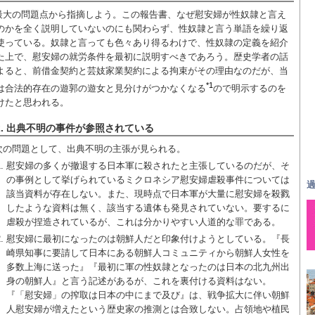
最大の問題点から指摘しよう。この報告書、なぜ慰安婦が性奴隷と言え
のかを全く説明していないのにも関わらず、性奴隷と言う単語を繰り返
使っている。奴隷と言っても色々あり得るわけで、性奴隷の定義を紹介
た上で、慰安婦の就労条件を最初に説明すべきであろう。歴史学者の話
よると、前借金契約と芸妓家業契約による拘束がその理由なのだが、当
*1
は合法的存在の遊郭の遊女と見分けがつかなくなる
ので明示するのを
けたと思われる。
2. 出典不明の事件が参照されている
次の問題として、出典不明の主張が見られる。
慰安婦の多くが撤退する日本軍に殺されたと主張しているのだが、そ
の事例として挙げられているミクロネシア慰安婦虐殺事件については
過
該当資料が存在しない。また、現時点で日本軍が大量に慰安婦を殺戮
したような資料は無く、該当する遺体も発見されていない。要するに
虐殺が捏造されているが、これは分かりやすい人道的な罪である。
慰安婦に最初になったのは朝鮮人だと印象付けようとしている。『長
崎県知事に要請して日本にある朝鮮人コミュニティから朝鮮人女性を
多数上海に送った』『最初に軍の性奴隷となったのは日本の北九州出
身の朝鮮人』と言う記述があるが、これを裏付ける資料はない。
『「慰安婦」の搾取は日本の中にまで及び』は、戦争拡大に伴い朝鮮
人慰安婦が増えたという歴史家の推測とは合致しない。占領地や植民