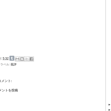
刻:
5:32
ラベル:
批評
 コメント:
メントを投稿