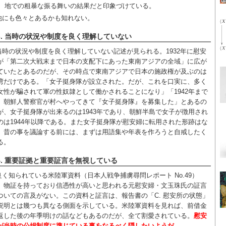
地での粗暴な振る舞いの結果だと印象づけている。
他にも色々とあるかも知れない。
3. 当時の状況や制度を良く理解していない
当時の状況や制度を良く理解していない記述が見られる。1932年に慰安
が「第二次大戦末まで日本の支配下にあった東南アジアの全域」に広が
ていたとあるのだが、その時点で東南アジアで日本の施政権が及ぶのは
湾だけである。「女子挺身隊が設立された。だが、これを口実に、多く
女性が騙されて軍の性奴隷として働かされることになり」「1942年まで
、朝鮮人警察官が村へやってきて『女子挺身隊』を募集した」とあるの
が、女子挺身隊が出来るのは1943年であり、朝鮮半島で女子が徴用され
のは1944年以降である。また女子挺身隊が慰安婦に転用された形跡はな
。昔の事を議論する前には、まずは用語集や年表を作ろうと自戒したく
る。
4. 重要証拠と重要証言を無視している
良く知られている米陸軍資料（日本人戦争捕虜尋問レポート No.49）
、物証を持っており信憑性が高いと思われる元慰安婦・文玉珠氏の証言
ついての言及がない。この資料と証言は、報告書の「C. 慰安所の状態」
説明とは幾つも異なる側面を示している。米陸軍資料を見れば、前借金
返した後の年季明けの話などもあるのだが、全て割愛されている。
慰安
が当時の公娼制度に準じている事をなるべく隠したいようだ
。