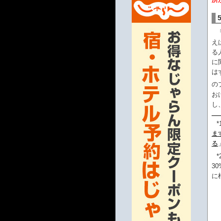
え
る
に
は
の
お
し
*
ま
る
*
3
に