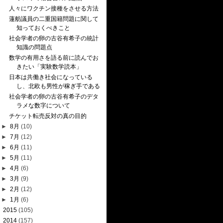
人々にワクチン接種をさせる方法
蓮舫議員の二重国籍問題に関して
知っておくべきこと
社会学者の卵の古谷有希子の統計
知識の問題点
数学の有用さを語る前に読んでお
きたい「実験数学読本」
日本は共働き社会になっている
し、北欧も男性が稼ぎ手である
社会学者の卵の古谷有希子のデタ
ラメな数字について
チケット転売反対の真の目的
►
8月
(10)
►
7月
(12)
►
6月
(11)
►
5月
(11)
►
4月
(6)
►
3月
(9)
►
2月
(12)
►
1月
(6)
►
2015
(105)
►
2014
(157)