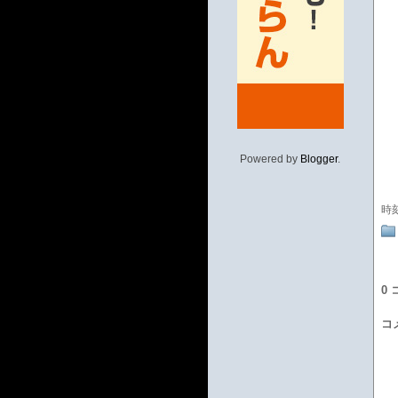
Powered by
Blogger
.
時
0
コ