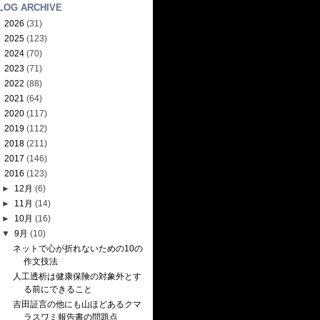
LOG ARCHIVE
►
2026
(31)
►
2025
(123)
►
2024
(70)
►
2023
(71)
►
2022
(88)
►
2021
(64)
►
2020
(117)
►
2019
(112)
►
2018
(211)
►
2017
(146)
▼
2016
(123)
►
12月
(6)
►
11月
(14)
►
10月
(16)
▼
9月
(10)
ネットで心が折れないための10の
作文技法
人工透析は健康保険の対象外とす
る前にできること
吉田証言の他にも山ほどあるクマ
ラスワミ報告書の問題点