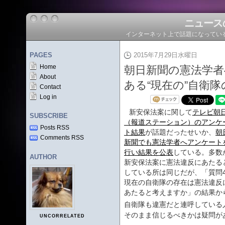
ニュース
インターネット上で話題になってい
PAGES
2015年7月29日水曜日
Home
朝日新聞の憲法学
About
ある“現在の”自衛
Contact
Log in
新安保法案に関して
テレビ朝
SUBSCRIBE
（報道ステーション）のアンケ
Posts RSS
ト結果
が話題だったせいか、
朝
Comments RSS
新聞でも憲法学者へアンケート
行い結果を公表
している。多数
AUTHOR
新安保法案に憲法違反にあたる
している所は同じだが、「質問
現在の自衛隊の存在は憲法違反
あたると考えますか」の結果か
自衛隊も違憲だと連呼している
そのまま信じるべきかは疑問が
UNCORRELATED