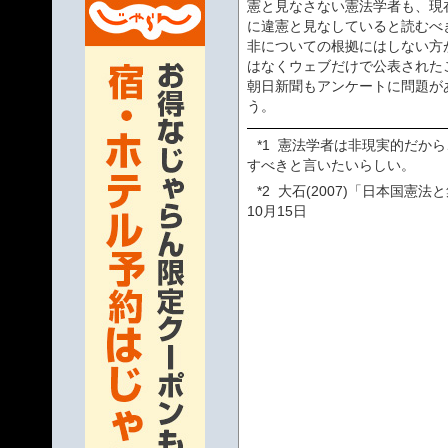
憲と見なさない憲法学者も、現
に違憲と見なしていると読むべ
非についての根拠にはしない方
はなくウェブだけで公表された
朝日新聞もアンケートに問題が
う。
*1
憲法学者は非現実的だから
すべきと言いたいらしい。
*2
大石(2007)「日本国憲法と
10月15日