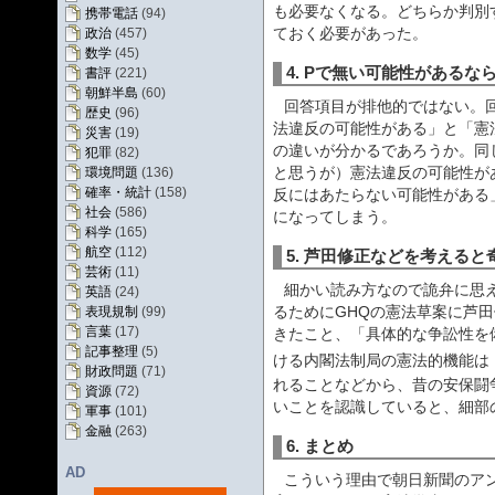
も必要なくなる。どちらか判別
携帯電話
(94)
ておく必要があった。
政治
(457)
数学
(45)
4. Pで無い可能性がある
書評
(221)
朝鮮半島
(60)
回答項目が排他的ではない。
歴史
(96)
法違反の可能性がある」と「憲
災害
(19)
の違いが分かるであろうか。同
犯罪
(82)
と思うが）憲法違反の可能性が
環境問題
(136)
確率・統計
(158)
反にはあたらない可能性がある
社会
(586)
になってしまう。
科学
(165)
航空
(112)
5. 芦田修正などを考えると
芸術
(11)
細かい読み方なので詭弁に思
英語
(24)
るためにGHQの憲法草案に芦
表現規制
(99)
言葉
(17)
きたこと、「具体的な争訟性を
記事整理
(5)
ける内閣法制局の憲法的機能は
財政問題
(71)
れることなどから、昔の安保闘
資源
(72)
いことを認識していると、細部
軍事
(101)
金融
(263)
6. まとめ
AD
こういう理由で朝日新聞のア