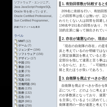
ソフトウェア・エンジニア。
1. 有効回答数が比較すると
Java JavaScript PostgreSQL
209名に依頼を行い、有効回答
Oracle 等を使っています。
この回答率は低くは無いが、記
Oracle Certified Professional。
わりたくない人は回答を回避し
Sun Certified Programmer。
198名中151名の回答があり、
詳細プロフィールを表示
治的左派に偏って抽出されてい
ラベル
2. 存在が違憲なのか、現
MMT
(12)
ゲーム
(7)
「現在の自衛隊の存在」の是
ジェンダー
(194)
反と考えているのか明確ではな
ソフトウェア
(156)
と限定放棄説を教えていると思
デザイン
(17)
定部分を指して違憲と言う事は
中国
(35)
いるからだ。また、「～可能性
事故
(34)
留と見たほうが良いであろう。
企業
(73)
冗談
(40)
3. 自衛隊を廃止すべきか否
写真
(16)
労働問題
(96)
自衛隊を廃止すべきか否かを聞
動画
(135)
正について、どのように考えま
医療
(132)
のが多数派となっており、違憲
広告
(34)
を主張しているように読めてし
批評
(981)
衛隊運用の一部が違憲と考えて
技術
(258)