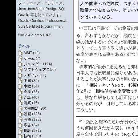
人の健康への危険度、つまり
ソフトウェア・エンジニア。
Java JavaScript PostgreSQL
取量とで決まるから、強いハ
Oracle 等を使っています。
クは小さくなる。
Oracle Certified Professional。
Sun Certified Programmer。
中西氏は同書で「その物質の
る。言わずもがなだが、頻度と
詳細プロフィールを表示
線の話がするのであれば摂取量
ラベル
どうしてこう言う取り違いが起
MMT
(12)
確率で表される事もあるわけで
ゲーム
(7)
ない。
ジェンダー
(194)
瑣末的な部分に思えるかも知
ソフトウェア
(156)
日本人でも摂取量に偏りがある
デザイン
(17)
することが大事なのでは無いかと
中国
(35)
に「
「相関」というのは、45
事故
(34)
年2月に「
期待値を確率変数で
企業
(73)
し、妙な弁解をしても訂正はし
冗談
(40)
写真
(16)
分かるのだが、引用している本
労働問題
(96)
て欲しい。
動画
(135)
医療
(132)
*1
頻度と確率の違いが分かり
広告
(34)
うち何回起きたかを表し（e.g.
批評
(981)
度を全体で割ったもの（e.g. 0
技術
(258)