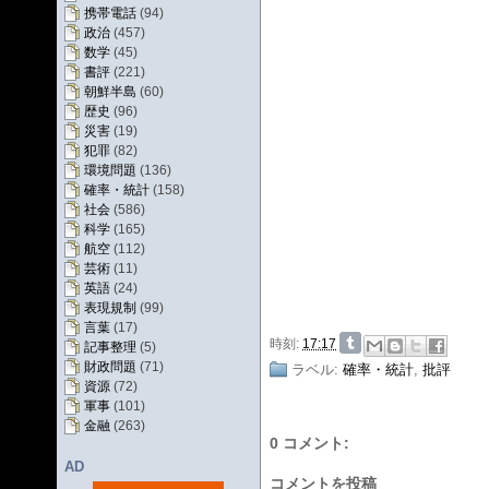
携帯電話
(94)
政治
(457)
数学
(45)
書評
(221)
朝鮮半島
(60)
歴史
(96)
災害
(19)
犯罪
(82)
環境問題
(136)
確率・統計
(158)
社会
(586)
科学
(165)
航空
(112)
芸術
(11)
英語
(24)
表現規制
(99)
言葉
(17)
時刻:
17:17
記事整理
(5)
財政問題
(71)
ラベル:
確率・統計
,
批評
資源
(72)
軍事
(101)
金融
(263)
0 コメント:
AD
コメントを投稿