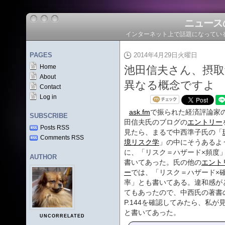
ニュース
インターネット上で話題になってい
PAGES
2014年4月29日火曜日
Home
池田信夫さん、摂取
About
異なる概念ですよ
Contact
Log in
ask.fm
で振られた経済評論家
SUBSCRIBE
田信夫氏のブログの
エントリー
Posts RSS
見たら、まるで中西準子氏の「
Comments RSS
境リスク学
」の中にそうあるよ
に、「リスク＝ハザード×頻度
AUTHOR
書いてあった。氏の他の
エント
ー
では、「リスク＝ハザード×
率」とも書いてある。違和感が
てもあったので、中西氏の著書
P.144を確認してみたら、私
と書いてあった。
UNCORRELATED