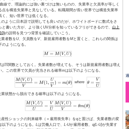
V曲線で、理論的には強い裏づけは無いものの、失業率と欠員率が等しく
る点を構造失業率と見なしている。転職期間が長い世界では構造失業率
高く、短い世界では低くなる。
このように日本語で説明しても良いのだが、ホワイトボードに数式をさ
っと書いた方が、より強くUV分析を知っているフリができるので、
山上
10)
の説明を見つつ背景を確認していこう。
失業者数を
U
、欠員数を
V
、新規雇用者数を
M
と置くと、これらの関係は
下のようになる。
M
は凹関数としておく。失業者数が増えても、そうは新規雇用者数は増え
い。この世界で欠員が充当される確率
m
は以下のようになる。
過
where
失業状態から脱出できる確率は以下のようになる。
生産性ショックの到来確率（＝雇用喪失率）を
q
と置けば、失業者数の変
は以下のようになる。
L
は労働人口で、
L-U
が雇用者数、
q(L-U)
が失業す