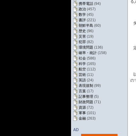
る
携帯電話
(94)
政治
(457)
数学
(45)
書評
(221)
朝鮮半島
(60)
歴史
(96)
災害
(19)
犯罪
(82)
環境問題
(136)
確率・統計
(158)
社会
(586)
科学
(165)
航空
(112)
芸術
(11)
英語
(24)
の
表現規制
(99)
言葉
(17)
記事整理
(5)
財政問題
(71)
資源
(72)
軍事
(101)
金融
(263)
AD