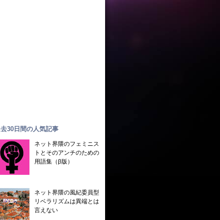
去30日間の人気記事
ネット界隈のフェミニス
トとそのアンチのための
用語集（β版）
ネット界隈の風紀委員型
リベラリズムは異端とは
言えない