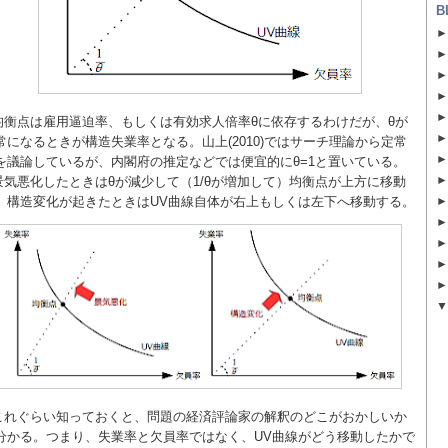
B
均衡点は雇用逼迫率、もしくは有効求人倍率θに依存するわけだが、θが
常になるときが構造失業率となる。山上(2010)ではサーチ理論から定常
を議論しているが、内閣府の推定などでは便宜的にθ=1と置いている。
景気悪化したときはθが減少して（1/θが増加して）均衡点が上方に移動
、構造変化が起きたときはUV曲線自体が右上もしくは左下へ移動する。
これぐらい知っておくと、問題の経済評論家の解釈のどこがおかしいか
分かる。つまり、失業率と欠員率ではなく、UV曲線がどう移動したかで