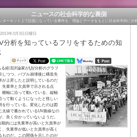
ニュースの社会科学的な裏側
ンターネット上で話題になっている事件を、理論とデータをもとに社会科学的に分
2013年3月3日日曜日
UV分析を知っているフリをするための知
識
ある経済評論家が
UV
分析のグラフ
示しつつ、バブル崩壊後に構造失
率が上昇したと説明しているのだ
、失業率と欠員率で示される点
、横軸に沿って動いている、縦軸
沿って動くようになったと怪しい
明を行っている。変化したのは図
に太線で書かれているUV曲線なの
が、良く分かっていないようだ。
短期的には失業率が高いと欠員率が
く、失業率が低いと欠員率が高く
るものだ。この関係を示したのが