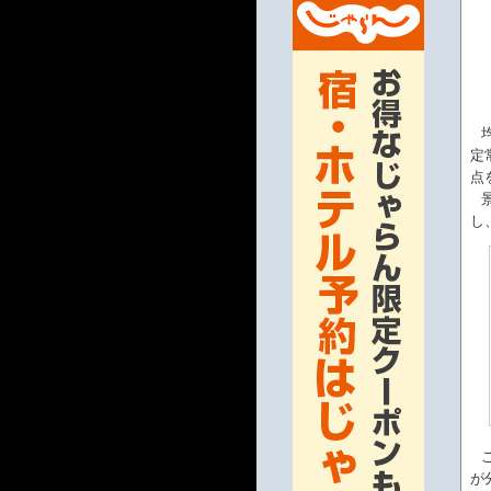
定
点
し
が