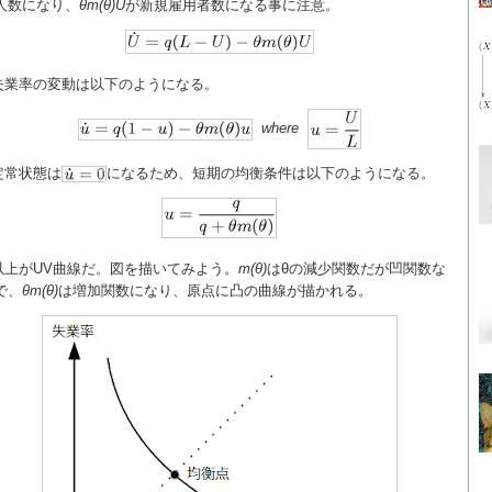
人数になり、
θm(θ)U
が新規雇用者数になる事に注意。
失業率の変動は以下のようになる。
where
定常状態は
になるため、短期の均衡条件は以下のようになる。
以上がUV曲線だ。図を描いてみよう。
m(θ)
はθの減少関数だが凹関数な
で、
θm(θ)
は増加関数になり、原点に凸の曲線が描かれる。