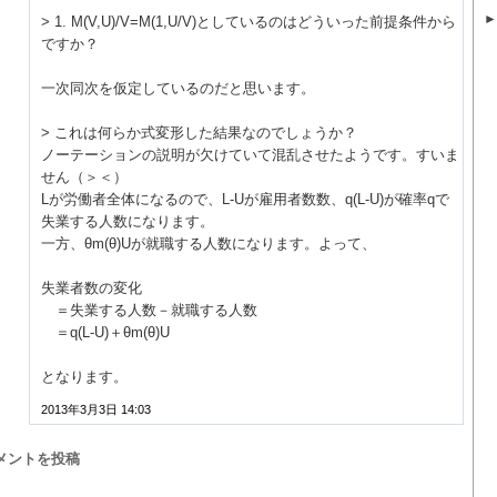
> 1. M(V,U)/V=M(1,U/V)としているのはどういった前提条件から
ですか？
一次同次を仮定しているのだと思います。
> これは何らか式変形した結果なのでしょうか？
ノーテーションの説明が欠けていて混乱させたようです。すいま
せん（＞＜）
Lが労働者全体になるので、L-Uが雇用者数数、q(L-U)が確率qで
失業する人数になります。
一方、θm(θ)Uが就職する人数になります。よって、
失業者数の変化
＝失業する人数－就職する人数
＝q(L-U)＋θm(θ)U
となります。
2013年3月3日 14:03
メントを投稿