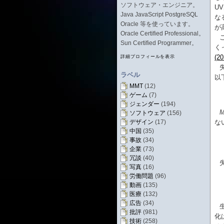
ソフトウェア・エンジニア。
U
Java JavaScript PostgreSQL
な
Oracle 等を使っています。
が
Oracle Certified Professional。
Sun Certified Programmer。
く
(20
詳細プロフィールを表示
ラベル
以
MMT
(12)
ゲーム
(7)
ジェンダー
(194)
ソフトウェア
(156)
デザイン
(17)
な
中国
(35)
事故
(34)
企業
(73)
冗談
(40)
写真
(16)
労働問題
(96)
動画
(135)
医療
(132)
広告
(34)
批評
(981)
化
技術
(258)