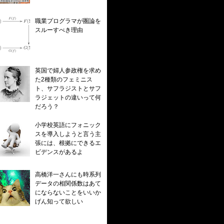
職業プログラマが圏論を
スルーすべき理由
英国で婦人参政権を求め
た2種類のフェミニス
ト、サフラジストとサフ
ラジェットの違いって何
だろう？
小学校英語にフォニック
スを導入しようと言う主
張には、根拠にできるエ
ビデンスがあるよ
高橋洋一さんにも時系列
データの相関係数はあて
にならないことをいいか
げん知って欲しい