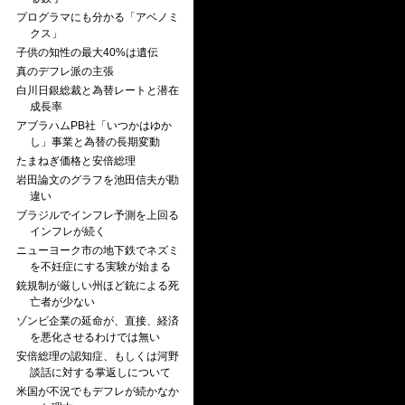
プログラマにも分かる「アベノミ
クス」
子供の知性の最大40%は遺伝
真のデフレ派の主張
白川日銀総裁と為替レートと潜在
成長率
アブラハムPB社「いつかはゆか
し」事業と為替の長期変動
たまねぎ価格と安倍総理
岩田論文のグラフを池田信夫が勘
違い
ブラジルでインフレ予測を上回る
インフレが続く
ニューヨーク市の地下鉄でネズミ
を不妊症にする実験が始まる
銃規制が厳しい州ほど銃による死
亡者が少ない
ゾンビ企業の延命が、直接、経済
を悪化させるわけでは無い
安倍総理の認知症、もしくは河野
談話に対する掌返しについて
米国が不況でもデフレが続かなか