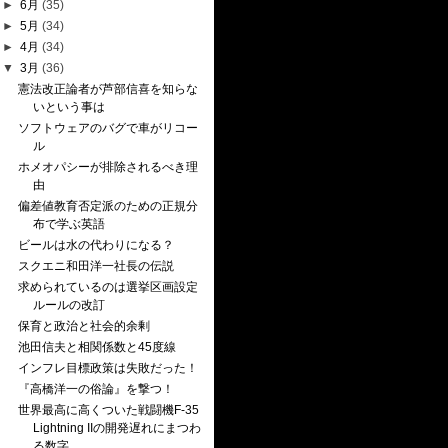
►
6月
(35)
►
5月
(34)
►
4月
(34)
▼
3月
(36)
憲法改正論者が芦部信喜を知らな
いという事は
ソフトウェアのバグで車がリコー
ル
ホメオパシーが排除されるべき理
由
偏差値教育否定派のための正規分
布で学ぶ英語
ビールは水の代わりになる？
スクエニ和田洋一社長の伝説
求められているのは選挙区画設定
ルールの改訂
保育と政治と社会的余剰
池田信夫と相関係数と45度線
インフレ目標政策は失敗だった！
『高橋洋一の俗論』を撃つ！
世界最高に高くついた戦闘機F-35
Lightning IIの開発遅れにまつわ
る数字