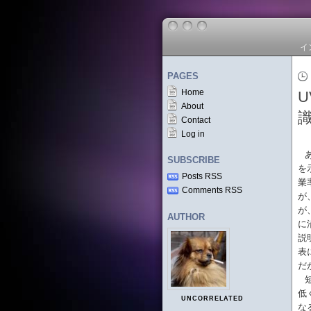
イ
PAGES
Home
About
Contact
Log in
SUBSCRIBE
を
Posts RSS
業
Comments RSS
が
が
AUTHOR
に
説
表
だ
低
UNCORRELATED
な