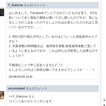
Y_Kakizoe
さんのコメント...
はじめまして。Facebookでシェアされていたものを見て、UV分
析について全く無知で興味が湧いて少し調べたのですが、気にな
るところが二点あったのでもしよければお答えいただければと思
っているのですが。。。
1. M(V,U)/V=M(1,U/V)としているのはどういった前提条件からで
すか？
2. 失業者数の時間微分は、雇用喪失者数-新規雇用者数と置いて
いるように見えるのですが、これは何らか式変形した結果なので
しょうか？
不勉強なことで申し訳ありません(^_^;)
もしよろしければご回答お願いできませんでしょうか・・・？
2013年3月3日 13:33
uncorrelated
さんのコメント...
>>Y_Kakizoe さん
コメントありがとうございます。