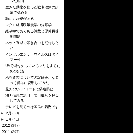
った理由
生きた動物を使った戦傷治療の訓
練で揉める
猫にも錯視がある
マクロ経済政策漫談の分類学
経済学で良くある算数と原発再稼
動問題
ネット選挙で叩き合いを期待した
い
インフルエンザ・ウイルスはタイ
マー付
UV分析を知っているフリをするた
めの知識
ある貨幣についての誤解を、なる
べく簡単に説明してみた
見えないQRコードで偽造防止
池田信夫の浜田、岩田批判を採点
してみる
テレビを見るのは国民の義務です
►
2月
(39)
►
1月
(41)
►
2012
(397)
►
2011
(297)