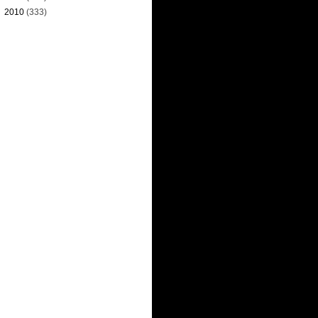
►
2010
(333)