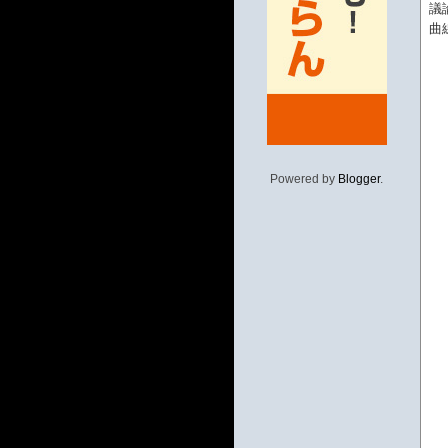
議
曲
Powered by
Blogger
.