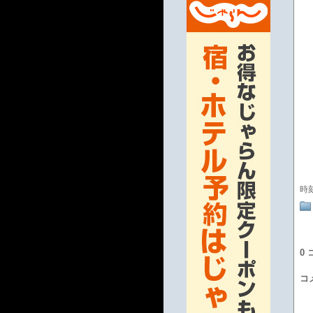
時
0
コ