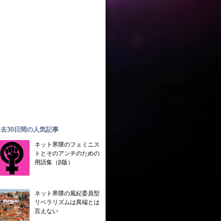
去30日間の人気記事
ネット界隈のフェミニス
トとそのアンチのための
用語集（β版）
ネット界隈の風紀委員型
リベラリズムは異端とは
言えない