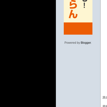
Powered by
Blogger
.
次
登