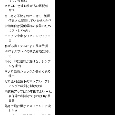
けている視点
名目GDPと連動性が高い民間給
与？
さっさと不況を終わらせろ - 池田
信夫さん誤読していませんか？
労働組合は労働環境の改善のため
にストしやがれ
ニコチン中毒もワクチンでイチコ
ロ
ねずみ講モデルによる長期予測
V-22オスプレイの緊急着陸に関し
て
小沢一郎に信頼が置けないシンプ
ルな理由
マクロ経済ショックが長引くある
理由
ゼロ金利政策下のマンデル＝フレ
ミングの法則と財政政策
消費税アップは15年後でよい ─ 社
会保障の削減ができれば by 原
田泰
熱さで飛行機がアスファルトに沈
むとき