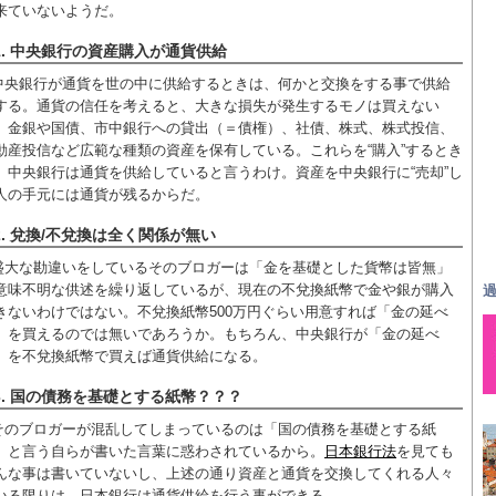
来ていないようだ。
1. 中央銀行の資産購入が通貨供給
中央銀行が通貨を世の中に供給するときは、何かと交換をする事で供給
する。通貨の信任を考えると、大きな損失が発生するモノは買えない
、金銀や国債、市中銀行への貸出（＝債権）、社債、株式、株式投信、
動産投信など広範な種類の資産を保有している。これらを“購入”するとき
、中央銀行は通貨を供給していると言うわけ。資産を中央銀行に“売却”し
人の手元には通貨が残るからだ。
2. 兌換/不兌換は全く関係が無い
盛大な勘違いをしているそのブロガーは「金を基礎とした貨幣は皆無」
意味不明な供述を繰り返しているが、現在の不兌換紙幣で金や銀が購入
過
きないわけではない。不兌換紙幣500万円ぐらい用意すれば「金の延べ
」を買えるのでは無いであろうか。もちろん、中央銀行が「金の延べ
」を不兌換紙幣で買えば通貨供給になる。
3. 国の債務を基礎とする紙幣？？？
そのブロガーが混乱してしまっているのは「国の債務を基礎とする紙
」と言う自らが書いた言葉に惑わされているから。
日本銀行法
を見ても
んな事は書いていないし、上述の通り資産と通貨を交換してくれる人々
いる限りは、日本銀行は通貨供給を行う事ができる。