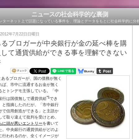
ニュースの社会科学的な裏側
ンターネット上で話題になっている事件を、理論とデータをもとに社会科学的に分
2012年7月22日日曜日
あるブロガーが中央銀行が金の延べ棒を購
入して通貨供給ができる事を理解できない
件
とあるブロガーが、国の債務が無く
れば、市中に流通するお金が無く
るとトンデモ主張している。「中
*1
銀行は国債無しで通貨供給
でき
」と指摘したのだが、「市中銀行
けで信用創造ができる」と主語か
して取り違えて批判を受けとめ、
らに頭が悪いエントリー
を書いて
た。中央銀行の通貨供給がどのよ
に行われるのか、全くイメージが