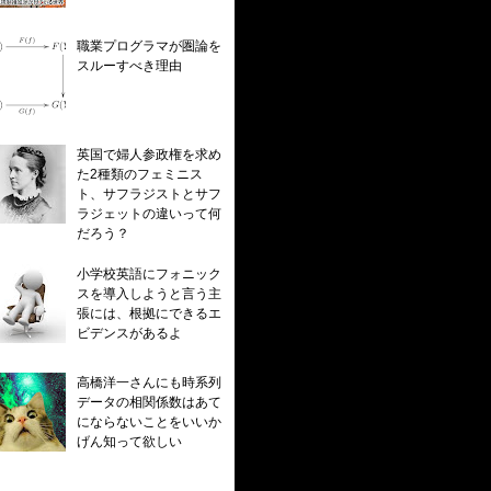
職業プログラマが圏論を
スルーすべき理由
英国で婦人参政権を求め
た2種類のフェミニス
ト、サフラジストとサフ
ラジェットの違いって何
だろう？
小学校英語にフォニック
スを導入しようと言う主
張には、根拠にできるエ
ビデンスがあるよ
高橋洋一さんにも時系列
データの相関係数はあて
にならないことをいいか
げん知って欲しい