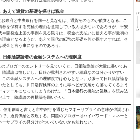
4. あえて通貨の基礎を探せば税金
なお政府と中央銀行を同一と見なせば、通貨そのものが債券となる。こ
債券を保有する究極の理由を意識している人は少ないであろうが、平安
代や開発途上国の事例を見る限りは、税金の支払いに使える事が最初の
有理由となるようだ。あえて現代の紙幣の基礎を何か探すとすれば、そ
は税金と言う事になるのであろう。
5. 日銀陰謀論者の金融システムへの理解度
このブロガーのエントリーを見ていくと、日銀陰謀論が大量に書いてあ
。陰謀論は愉しいし、日銀が批判されやすい組織なのは分かりやすい
、この金融システムへの理解度では心もとない。頑張って日銀陰謀論を
いたとしても、川口浩探検隊のように毒ヘビが尻尾から落ちてくるよう
ディテールになってしまうわけだ。「
日本銀行の機能と業務
」を読み込
だ上で、陰謀論の再構築を願いたい。
1
信用創造と書くと市中銀行を通じたマネーサプライの意味が強調され
ので、通貨供給と表現する。問題のブロガーはハイパワード・マネーと
ネーサプライの見分けがついていないかも知れない。