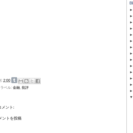
B
刻:
2:00
ラベル:
金融
,
批評
 コメント:
メントを投稿