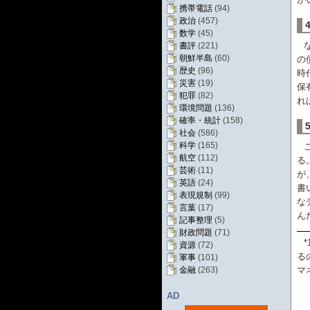
携帯電話
(94)
政治
(457)
数学
(45)
書評
(221)
朝鮮半島
(60)
の
歴史
(96)
時
災害
(19)
保
犯罪
(82)
れ
環境問題
(136)
確率・統計
(158)
社会
(586)
科学
(165)
航空
(112)
る
芸術
(11)
が
英語
(24)
書
表現規制
(99)
な
言葉
(17)
ん
記事整理
(5)
財政問題
(71)
*
資源
(72)
る
軍事
(101)
金融
(263)
マ
AD