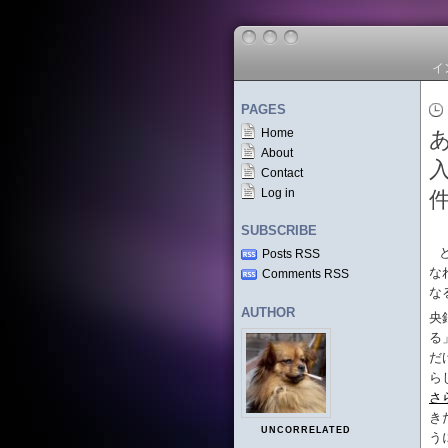
イ
PAGES
Home
About
Contact
Log in
SUBSCRIBE
Posts RSS
な
Comments RSS
な
AUTHOR
央
る
だ
ら
さ
き
UNCORRELATED
う