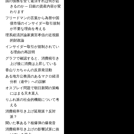
国の債務を全て返済すれば何が起
きるのか ─ 日銀の資産内容が変
わります
フリードマンの言葉から為替や国
債市場のインサイダー取引規制
が不要な理由を考える
理系経済評論家廣宮孝信の近視眼
的財政論
インサイダー取引が規制されてい
る理由の再説明
グラフで確認すると、消費税引き
上げ後に消費は上昇している
香山リカちゃんの反原発活動
ある地方公務員のあるマクロ経済
分析（途中）への誤解
オスプレイ問題で朝日新聞の策略
にはまる天木直人
りふれ派の社会的機能について考
える
消費税率引き上げ延期派？反対
派？
聞いた事ある？核爆弾の爆発音
消費税率引き上げの影響試算に抜