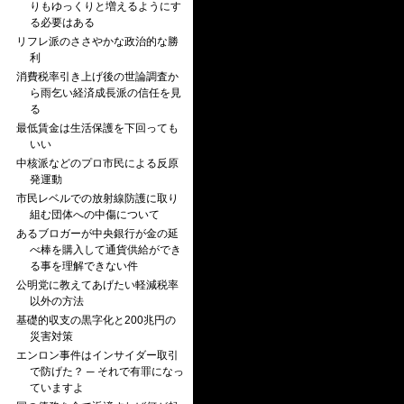
りもゆっくりと増えるようにす
る必要はある
リフレ派のささやかな政治的な勝
利
消費税率引き上げ後の世論調査か
ら雨乞い経済成長派の信任を見
る
最低賃金は生活保護を下回っても
いい
中核派などのプロ市民による反原
発運動
市民レベルでの放射線防護に取り
組む団体への中傷について
あるブロガーが中央銀行が金の延
べ棒を購入して通貨供給ができ
る事を理解できない件
公明党に教えてあげたい軽減税率
以外の方法
基礎的収支の黒字化と200兆円の
災害対策
エンロン事件はインサイダー取引
で防げた？ ─ それで有罪になっ
ていますよ