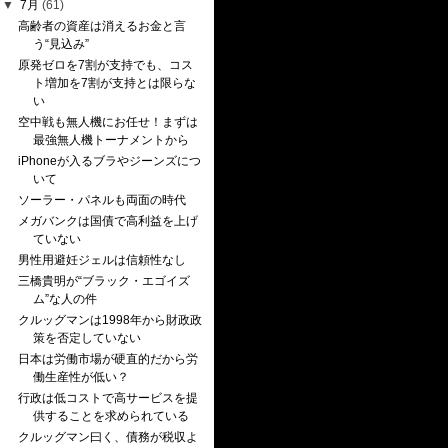
▼
7月
(61)
高齢者の資産は消えるお金と言
う“見込み”
原発ゼロを7割が支持でも、コス
ト増加を7割が支持とは限らな
い
空中戦も無人機にお任せ！まずは
最強無人機トーナメントから
iPhoneが入るブラやジーンズにつ
いて
ソーラー・パネルも両面の時代
メガバンクは国債で高利益を上げ
ていない
男性用避妊ジェルは信頼性なし
三橋貴明が“ブラック・エゴイズ
ム”な人の件
クルッグマンは1998年から財政政
策を否定していない
日本は労働市場が硬直的だから労
働生産性が低い？
行政は低コストで高サービスを提
供することを求められている
クルッグマン曰く、債務が税収よ