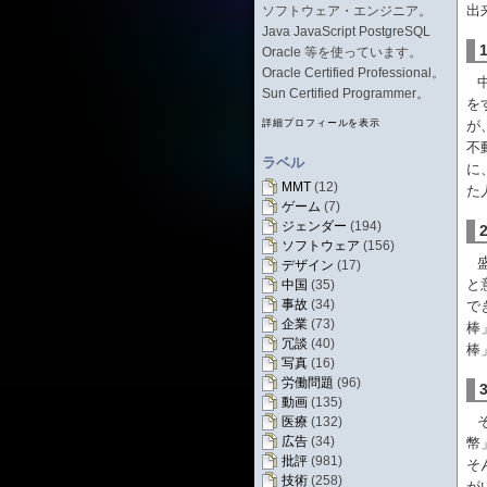
出
ソフトウェア・エンジニア。
Java JavaScript PostgreSQL
Oracle 等を使っています。
Oracle Certified Professional。
Sun Certified Programmer。
を
詳細プロフィールを表示
が
不
ラベル
に
MMT
(12)
た
ゲーム
(7)
ジェンダー
(194)
ソフトウェア
(156)
デザイン
(17)
と
中国
(35)
事故
(34)
で
企業
(73)
棒
冗談
(40)
棒
写真
(16)
労働問題
(96)
動画
(135)
医療
(132)
広告
(34)
幣
批評
(981)
そ
技術
(258)
が