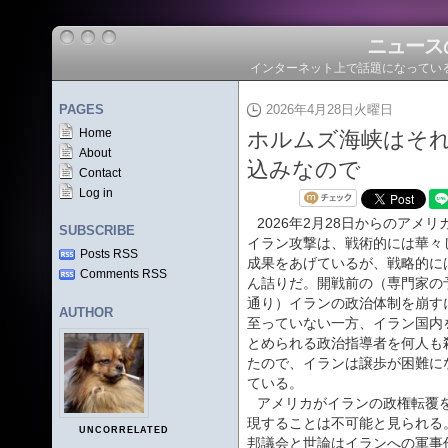
ニュース
インターネット上で話題になってい
PAGES
2026年4月28日火曜日
Home
ホルムズ海峡はそ
About
込みなので
Contact
Log in
2026年2月28日からのアメリ
SUBSCRIBE
イラン攻撃は、戦術的には華々
Posts RSS
成果をあげているが、戦略的に
Comments RSS
ん詰りだ。開戦前の（専門家の
通り）イランの政治体制を崩す
AUTHOR
至っていない一方、イラン国内
とめられる政治指導者を何人も
たので、イランは譲歩が困難に
ている。
アメリカがイランの政権転覆
現することは不可能と見られる
UNCORRELATED
邦議会と世論はイランへの軍事