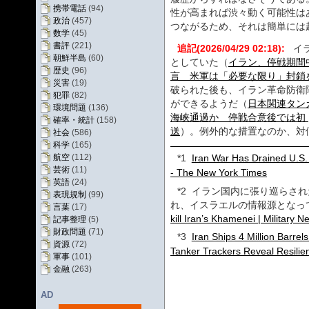
携帯電話
(94)
性が高まれば渋々動く可能性は
政治
(457)
つながるため、それは簡単には
数学
(45)
書評
(221)
追記(2026/04/29 02:18):
イ
朝鮮半島
(60)
としていた（
イラン、停戦期間
歴史
(96)
言 米軍は「必要な限り」封鎖を継続 
災害
(19)
破られた後も、イラン革命防衛
犯罪
(82)
ができるようだ（
日本関連タン
環境問題
(136)
海峡通過か 停戦合意後では初 | 
確率・統計
(158)
送
）。例外的な措置なのか、対
社会
(586)
科学
(165)
*1
Iran War Has Drained U.S. 
航空
(112)
芸術
(11)
- The New York Times
英語
(24)
*2
イラン国内に張り巡らされ
表現規制
(99)
れ、イスラエルの情報源となっ
言葉
(17)
kill Iran’s Khamenei | Military N
記事整理
(5)
財政問題
(71)
*3
Iran Ships 4 Million Barrel
資源
(72)
Tanker Trackers Reveal Resilie
軍事
(101)
金融
(263)
AD