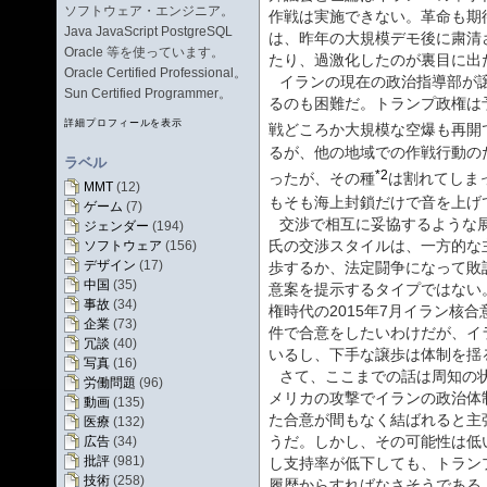
ソフトウェア・エンジニア。
作戦は実施できない。革命も期
Java JavaScript PostgreSQL
は、昨年の大規模デモ後に粛清
Oracle 等を使っています。
たり、過激化したのが裏目に出
Oracle Certified Professional。
イランの現在の政治指導部が
Sun Certified Programmer。
るのも困難だ。トランプ政権は
詳細プロフィールを表示
戦どころか大規模な空爆も再開
るが、他の地域での作戦行動の
ラベル
*2
ったが、その種
は割れてしま
MMT
(12)
もそも海上封鎖だけで音を上げ
ゲーム
(7)
交渉で相互に妥協するような
ジェンダー
(194)
氏の交渉スタイルは、一方的な
ソフトウェア
(156)
デザイン
(17)
歩するか、法定闘争になって敗
中国
(35)
意案を提示するタイプではない
事故
(34)
権時代の2015年7月イラン核合
企業
(73)
件で合意をしたいわけだが、イ
冗談
(40)
いるし、下手な譲歩は体制を揺
写真
(16)
さて、ここまでの話は周知の
労働問題
(96)
メリカの攻撃でイランの政治体
動画
(135)
た合意が間もなく結ばれると主
医療
(132)
うだ。しかし、その可能性は低
広告
(34)
批評
(981)
し支持率が低下しても、トラン
技術
(258)
履歴からすればなさそうである