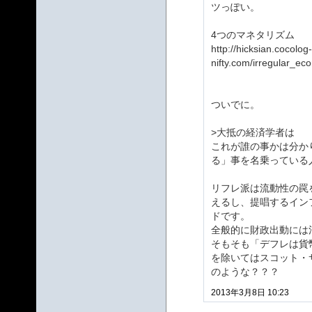
ツっぽい。
4つのマネタリズム
http://hicksian.cocolog-
nifty.com/irregular_ec
ついでに。
>大抵の経済学者は
これが誰の事かは分か
る」事を名乗っている
リフレ派は流動性の罠
えるし、提唱するイン
ドです。
全般的に財政出動には
そもそも「デフレは貨
を除いてはスコット・
のような？？？
2013年3月8日 10:23