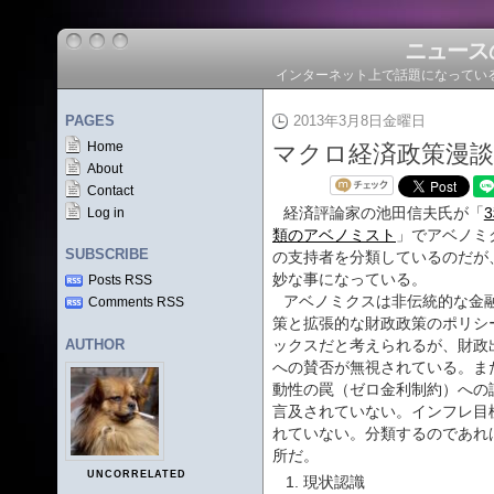
ニュース
インターネット上で話題になってい
PAGES
2013年3月8日金曜日
Home
マクロ経済政策漫談
About
Contact
経済評論家の池田信夫氏が「
Log in
類のアベノミスト
」でアベノミ
SUBSCRIBE
の支持者を分類しているのだが
妙な事になっている。
Posts RSS
アベノミクスは非伝統的な金
Comments RSS
策と拡張的な財政政策のポリシ
AUTHOR
ックスだと考えられるが、財政
への賛否が無視されている。ま
動性の罠（ゼロ金利制約）への
言及されていない。インフレ目
れていない。分類するのであれ
所だ。
UNCORRELATED
現状認識