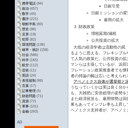
携帯電話
(94)
日銀引受
政治
(457)
日銀ミッションの変
数学
(45)
書評
(221)
雇用の拡大
朝鮮半島
(60)
財政政策
歴史
(96)
増税延期/減税
災害
(19)
犯罪
(82)
公共投資の拡大
環境問題
(136)
大抵の経済学者は流動性の罠
確率・統計
(158)
るように思える。フレキシブル
社会
(586)
て人気の政策だ。公共投資の拡
科学
(165)
マンらは主張しているが、浜田
航空
(112)
フレーション政策推進者でも懐
芸術
(11)
英語
(24)
者の持論の幅は広いと考えられ
表現規制
(99)
アベノミクス自体が選挙前と
言葉
(17)
うなっていくかは実は良く分か
記事整理
(5)
も、大雑把に安倍総理の姿勢を
財政問題
(71)
また経済状況も、雇用情勢は回
資源
(72)
果もあってインフレ率も上昇し
軍事
(101)
ベノミクス支持者が、アベノミ
金融
(263)
AD