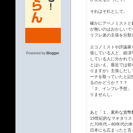
それはそれとして。
確かにアベノミストと
が無いのはおかしいで
リフレ派の主張を分類
エコノミストや評論家
張している人と、経済
Powered by
Blogger
.
している人に分かれて
とはいえ、最近では前
りますが）主張しだし
ーチを取っていたと記
るのかどうか？？？
「２、インフレ予想」
りませんし。
あと「１、素朴な貨幣
19世紀的なマネタリ
た70年代～80年代の米国で流
日本にも広まったと言