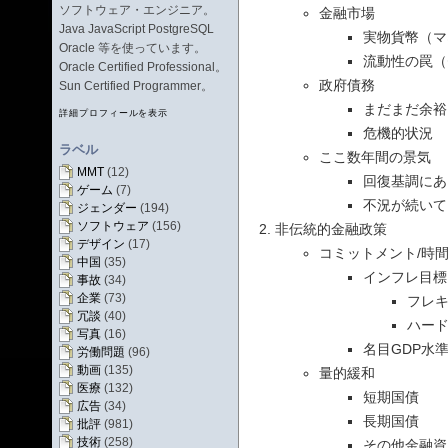
ソフトウェア・エンジニア。
金融市場
Java JavaScript PostgreSQL
実物貨幣（マ
Oracle 等を使っています。
流動性の罠（
Oracle Certified Professional。
政府債務
Sun Certified Programmer。
まだまだ余裕
詳細プロフィールを表示
危機的状況
ラベル
ここ数年間の景気
MMT
(12)
回復基調にあ
ゲーム
(7)
不況が続いて
ジェンダー
(194)
ソフトウェア
(156)
非伝統的金融政策
デザイン
(17)
コミットメント/時
中国
(35)
インフレ目標
事故
(34)
企業
(73)
フレ
冗談
(40)
ハー
写真
(16)
名目GDP水
労働問題
(96)
動画
(135)
量的緩和
医療
(132)
短期国債
広告
(34)
長期国債
批評
(981)
技術
(258)
その他金融資